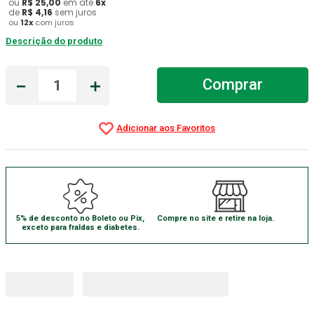
ou
R$
25
,
00
em até
6
x
de
R$
4
,
16
sem juros
Aparelho Pressão
7
º
ou
12
x
com juros
Descrição do produto
Gaze Esteril
8
º
Curativo
9
º
－
＋
Comprar
Gaze
10
º
5% de desconto no Boleto ou Pix,
Compre no site e retire na loja.
exceto para fraldas e diabetes.