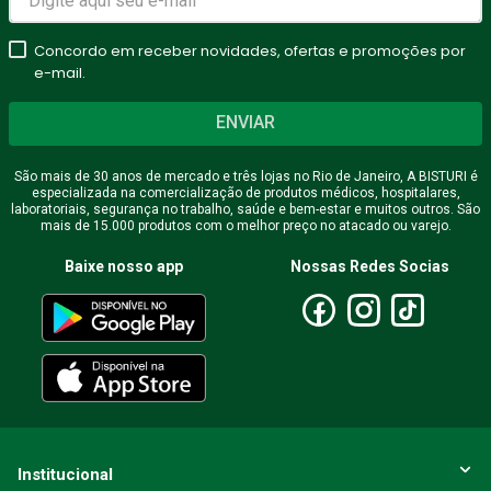
★
★
★
★
★
Seu nome
Concordo em receber novidades, ofertas e promoções por
e-mail.
ENVIAR
Endereço de email
São mais de 30 anos de mercado e três lojas no Rio de Janeiro, A BISTURI é
especializada na comercialização de produtos médicos, hospitalares,
laboratoriais, segurança no trabalho, saúde e bem-estar e muitos outros. São
mais de 15.000 produtos com o melhor preço no atacado ou varejo.
Escreva uma avaliação
Baixe nosso app
Nossas Redes Socias
ENVIAR AVALIAÇÃO
Institucional