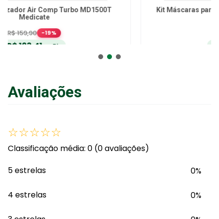
Kit Máscaras para Nebulizador NebMesh1 G-Tech
R$
36
,
10
no Pix
ou
R$
38
,
00
em até
6
x
de
R$
6
,
33
sem juros
ou
12
x
com juros
Avaliações
Adicionar ao Carrinho
☆
☆
☆
☆
☆
Classificação média: 0
(0 avaliações)
5 estrelas
0%
4 estrelas
0%