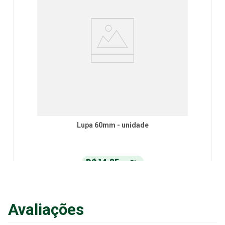
Lupa 60mm - unidade
R$
14
,
25
no Pix
ou
R$
15
,
00
em até
6
x
de
R$
2
,
50
sem juros
ou
12
x
com juros
Avaliações
Adicionar ao Carrinho