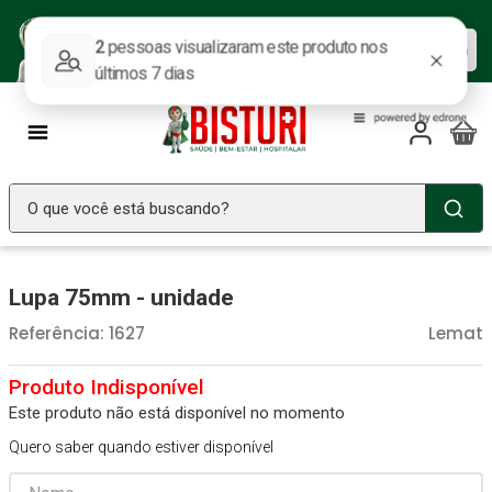
Baixe nosso APP e aproveite as
Baixar agora
ofertas.
O que você está buscando?
TERMOS MAIS BUSCADOS
Lupa 75mm - unidade
Seringa Insulina
1
º
Referência
:
1627
Lemat
Fralda Geriatrica
2
º
Luva Latex
3
º
Littmann
4
º
Este produto não está disponível no momento
Quero saber quando estiver disponível
Absorvente Geriatrico
5
º
Estetoscopio Littmann
6
º