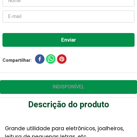
Aparelho Pressão
7
º
Gaze Esteril
8
º
Curativo
9
º
Gaze
10
º
Compartilhar
INDISPONÍVEL
Descrição do produto
Grande utilidade para eletrônicos, joalheiros,
leitura de pequenas letras, etc.