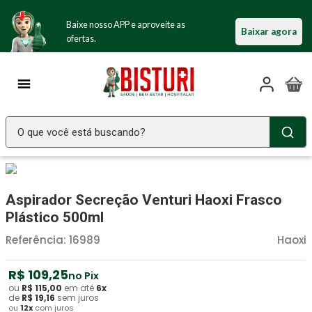
Baixe nosso APP e aproveite as
Baixar agora
ofertas.
O que você está buscando?
TERMOS MAIS BUSCADOS
Seringa Insulina
1
º
Aspirador Secreção Venturi Haoxi Frasco
Fralda Geriatrica
2
º
Plástico 500ml
Luva Latex
3
º
Referência
:
16989
Haoxi
Estetoscopio Littmann
4
º
R$
109
,
25
no Pix
Littmann
5
º
ou
R$
115
,
00
em até
6
x
de
R$
19
,
16
sem juros
ou
12
x
com juros
Absorvente Geriatrico
6
º