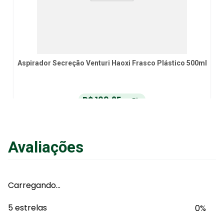
Aspirador Secreção Venturi Haoxi Frasco Plástico 500ml
R$
109
,
25
no Pix
ou
R$
115
,
00
em até
6
x
de
R$
19
,
16
sem juros
ou
12
x
com juros
Avaliações
Adicionar ao Carrinho
Carregando…
5 estrelas
0%