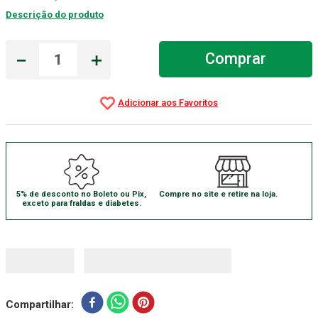
Descrição do produto
Gaze Esteril
7
º
Aparelho Pressão
8
º
－
＋
Comprar
Cadeira Banho
9
º
Gaze
10
º
5% de desconto no Boleto ou Pix,
Compre no site e retire na loja.
exceto para fraldas e diabetes.
Compartilhar