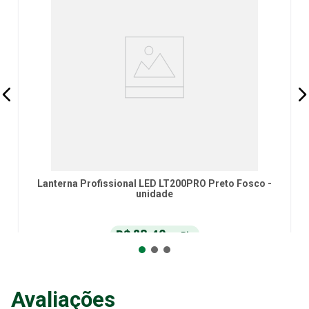
Lanterna Profissional LED LT200PRO Preto Fosco -
unidade
R$
28
,
40
no Pix
ou
R$
29
,
90
em até
6
x
de
R$
4
,
98
sem juros
ou
12
x
com juros
Avaliações
Adicionar ao Carrinho