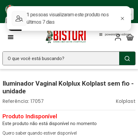
Baixe nosso APP e aproveite as
Baixar agora
ofertas.
O que você está buscando?
TERMOS MAIS BUSCADOS
Iluminador Vaginal Kolplux Kolplast sem fio -
Seringa Insulina
1
º
unidade
Fralda Geriatrica
2
º
Referência
:
17057
Kolplast
Luva Latex
3
º
Littmann
4
º
Este produto não está disponível no momento
Estetoscopio Littmann
5
º
Quero saber quando estiver disponível
Aparelho Pressão
6
º