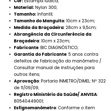
Cor:
Estampa lúdica;
Material:
Nylon 300;
Tamanho:
Infantil;
Tamanho do Manguito
: 10cm x 23cm;
Medida da Braçadeira
: 28cm x 9,5cm;
Abrangência da Circunferência da
Braçadeira
: 10cm x 23cm;
Fabricante
: BIC DIAGNÓSTICO;
Garantia do Fabricante
: 5 anos contra
defeitos de fabricação do manômetro /
Consultar manual de instruções para
outros itens;
Aprovação
: Portaria INMETRO/DIMEL: Nº 322
de 11/09/09;
Registro Ministério da Saúde/ ANVISA
:
80540449001;
Esfignomanômetro
: Conforme o item