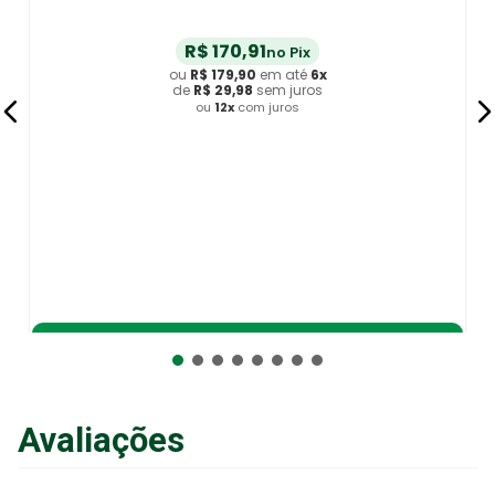
R$
170
,
91
no Pix
ou
R$
179
,
90
em até
6
x
de
R$
29
,
98
sem juros
ou
12
x
com juros
Adicionar ao Carrinho
Avaliações