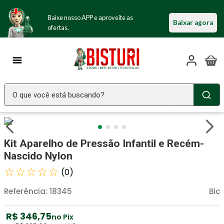
Baixe nosso APP e aproveite as
Baixar agora
ofertas.
O que você está buscando?
TERMOS MAIS BUSCADOS
Seringa Insulina
1
º
Kit Aparelho de Pressão Infantil e Recém-
Fralda Geriatrica
2
º
Nascido Nylon
Luva Latex
☆
☆
☆
☆
☆
3
º
(
0
)
Littmann
4
º
Referência
:
18345
Bic
Absorvente Geriatrico
5
º
R$
346
,
75
no Pix
Estetoscopio Littmann
6
º