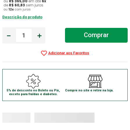
ou
R$
365
,
00
em até
6
x
de
R$
60
,
83
sem juros
Aparelho Pressão
7
º
ou
12
x
com juros
Descrição do produto
Gaze Esteril
8
º
Curativo
9
º
－
＋
Comprar
Gaze
10
º
5% de desconto no Boleto ou Pix,
Compre no site e retire na loja.
exceto para fraldas e diabetes.