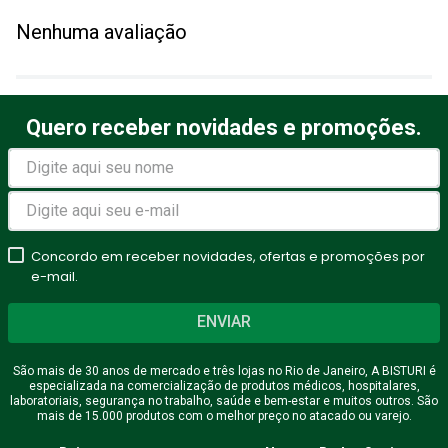
Adicionar avaliação
Nenhuma avaliação
Título
Quero receber novidades e promoções.
Avalie o produto de 1 a 5
estrelas
★
★
★
★
★
Seu nome
Concordo em receber novidades, ofertas e promoções por
e-mail.
ENVIAR
Endereço de email
São mais de 30 anos de mercado e três lojas no Rio de Janeiro, A BISTURI é
especializada na comercialização de produtos médicos, hospitalares,
laboratoriais, segurança no trabalho, saúde e bem-estar e muitos outros. São
mais de 15.000 produtos com o melhor preço no atacado ou varejo.
Escreva uma avaliação