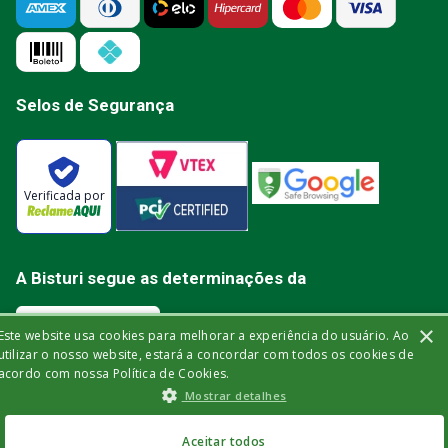
Selos de Segurança
Verificada por
A Bisturi segue as determinações da
×
Este website usa cookies para melhorar a experiência do usuário. Ao
utilizar o nosso website, estará a concordar com todos os cookies de
acordo com nossa Política de Cookies.
Bisturi Distribuidora de Material Hospitalar Ltda | Rua Miguel de Frias, 150 -
Mostrar detalhes
loja | Icaraí | Niterói - Rio de Janeiro | CEP: 24.220-003 | CNPJ: 32.561.144/0001-
03 | Insc. Est.: 84.147.982 | Telefone: (21) 2606-1709. © 2021 bisturi.com.br.
Todos os Direitos Reservados. As informações aqui apresentadas não
R$
346
,
75
no Pix
devem ser utilizadas para automedicação e não substituem, de forma
Aceitar todos