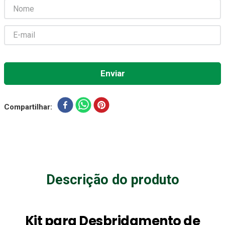
Absorvente Geriatrico
7
º
Gaze Esteril
8
º
Gaze
9
º
Cadeira Banho
10
º
Compartilhar
Descrição do produto
Kit para Desbridamento de