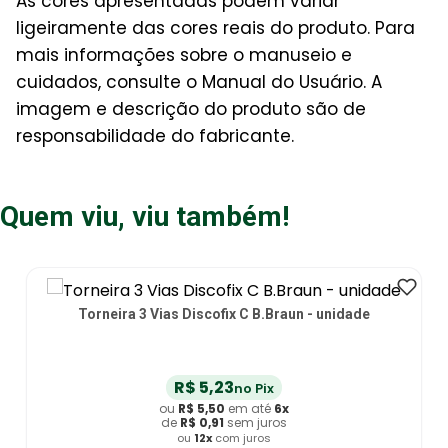
As cores apresentadas podem variar
ligeiramente das cores reais do produto. Para
mais informações sobre o manuseio e
cuidados, consulte o Manual do Usuário. A
imagem e descrição do produto são de
responsabilidade do fabricante.
Quem viu, viu também!
Torneira 3 Vias Discofix C B.Braun - unidade
R$
5
,
23
no Pix
ou
R$
5
,
50
em até
6
x
de
R$
0
,
91
sem juros
ou
12
x
com juros