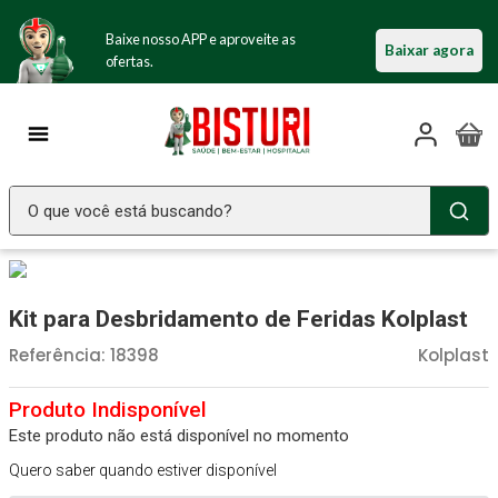
Baixe nosso APP e aproveite as
Baixar agora
ofertas.
O que você está buscando?
TERMOS MAIS BUSCADOS
Seringa Insulina
1
º
Kit para Desbridamento de Feridas Kolplast
Fralda Geriatrica
2
º
Referência
:
18398
Kolplast
Luva Latex
3
º
Littmann
4
º
Este produto não está disponível no momento
Estetoscopio Littmann
5
º
Quero saber quando estiver disponível
Aparelho Pressão
6
º