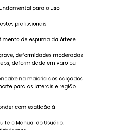
é fundamental para o uso
tes profissionais.
estimento de espuma da órtese
 grave, deformidades moderadas
íceps, deformidade em varo ou
encaixe na maioria dos calçados
rte para as laterais e região
ponder com exatidão à
lte o Manual do Usuário.