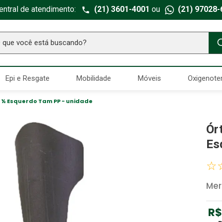
entral de atendimento:
(21) 3601-4001
ou
(21) 97028-
ue você está buscando?
TERMOS MAIS BUSCADOS
Epi e Resgate
Mobilidade
Móveis
Oxigenote
Seringa Insulina
1
º
Fralda Geriatrica
2
º
 ½ Esquerdo Tam PP - unidade
Luva Latex
3
º
Ór
Estetoscopio Littmann
4
º
Es
Aparelho Pressão
5
º
☆
Littmann
6
º
Mer
Absorvente Geriatrico
7
º
Gaze Esteril
8
º
R$
Cadeira Banho
9
º