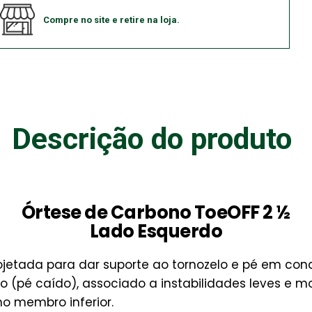
Compre no site e retire na loja.
Descrição do produto
Órtese de Carbono ToeOFF 2 ½
Lado Esquerdo
rojetada para dar suporte ao tornozelo e pé em c
do (pé caído), associado a instabilidades leves e m
o membro inferior.