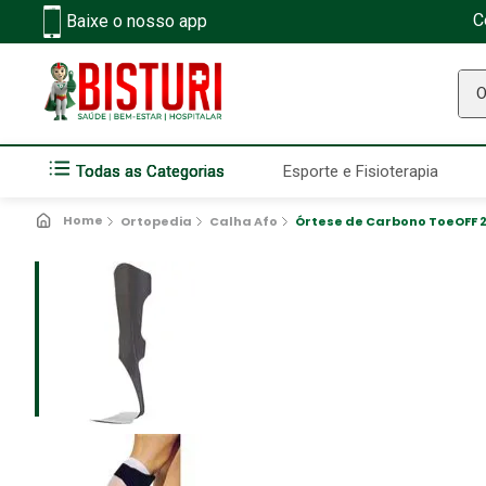
C
Baixe o nosso app
O q
Todas as Categorias
Esporte e Fisioterapia
Ortopedia
Calha Afo
Órtese de Carbono ToeOFF 2