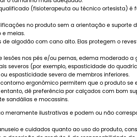
onar o tamanho mais adequado.
qualificado (fisioterapeuta ou técnico ortesista) 
cações no produto sem a orientação e suporte des
 e meias.
ias de algodão com cano alto. Elas protegem o rev
e lesões nos pés e/ou pernas, edema moderado a
imais severos (por exemplo, espasticidade do quadr
 ou espasticidade severa de membros inferiores.
o contorno ergonômico permitem que o produto se 
entanto, dê preferência por calçados com bom supo
ite sandálias e mocassins.
são meramente ilustrativas e podem ou não corres
useio e cuidados quanto ao uso do produto, consu