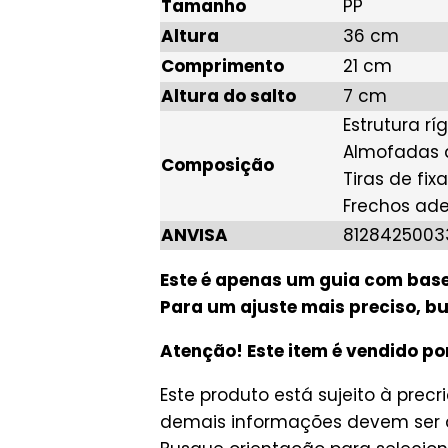
Tamanho
PP
Altura
36 cm
Comprimento
21 cm
Altura do salto
7 cm
Estrutura rí
Almofadas de
Composição
Tiras de fix
Frechos ade
ANVISA
8128425003
Este é apenas um guia com base 
Para um ajuste mais preciso, bu
Atenção! Este item é vendido po
Este produto está sujeito à pre
demais informações devem ser 