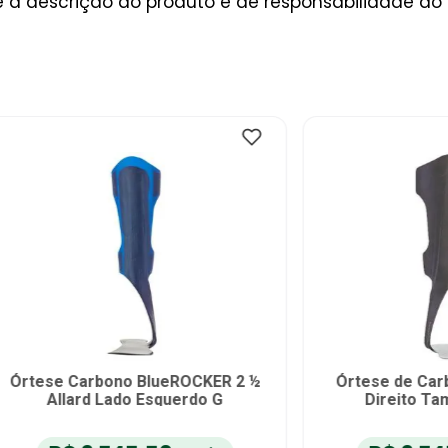
a descrição do produto é de responsabilidade do 
 Carbono Ypsilon Flow ½
Órtese Carbono Ypsilon
cur Esquerdo Tam P -
Mercur Direito Tam P - 
unidade