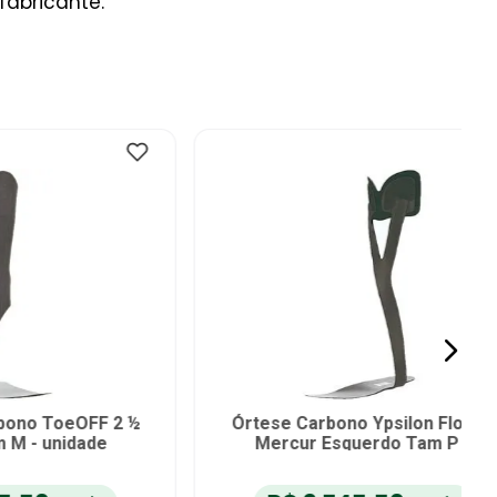
fabricante.
 Flow ½
Calha AFO Flexível BracePauher
unidade
AC100 Direito Tam M - unidade