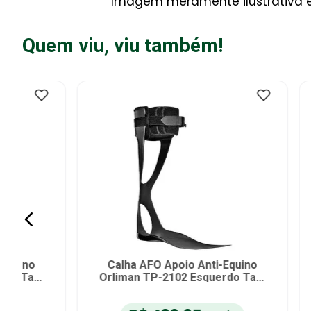
Imagem meramente ilustrativa e 
Quem viu, viu também!
Órtese de Carbono ToeOFF 2 ½
Órtese
Direito Tam M - unidade
Mer