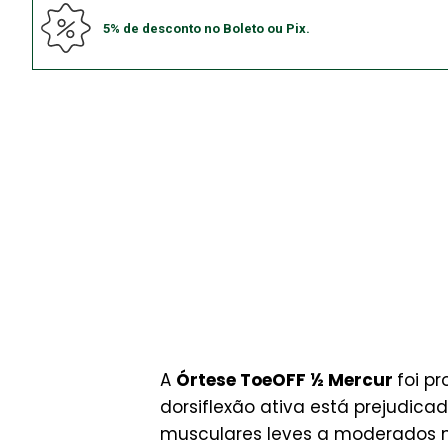
5% de desconto no Boleto ou Pix.
A
Órtese ToeOFF ½ Mercur
foi p
dorsiflexão ativa está prejudica
musculares leves a moderados n