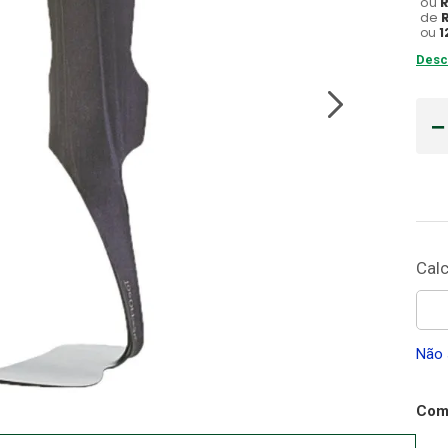
ou
de
Gaze
ou
1
10
º
Desc
Não 
Comp