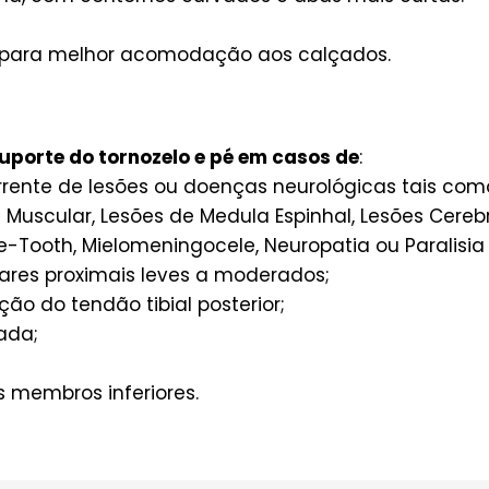
 para melhor acomodação aos calçados.
suporte do tornozelo e pé em casos de
:
rrente de lesões ou doenças neurológicas tais como 
ia Muscular, Lesões de Medula Espinhal, Lesões Cere
e-Tooth, Mielomeningocele, Neuropatia ou Paralisia 
ares proximais leves a moderados;
ão do tendão tibial posterior;
ada;
s membros inferiores.