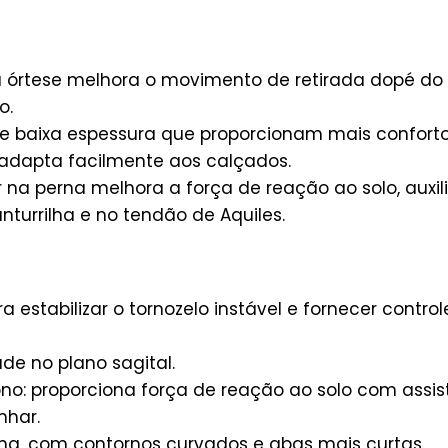
a órtese melhora o movimento de retirada dopé do s
o.
e baixa espessura que proporcionam mais conforto
adapta facilmente aos calçados.
na perna melhora a força de reação ao solo, auxili
turrilha e no tendão de Aquiles.
a estabilizar o tornozelo instável e fornecer control
de no plano sagital.
no: proporciona força de reação ao solo com assist
nhar.
a, com contornos curvados e abas mais curtas.