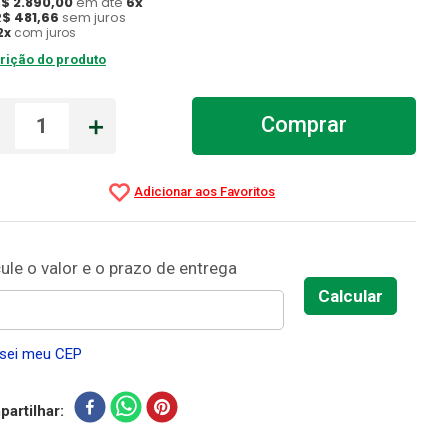
R$
2
.
890
,
00
em até
6
x
R$
481
,
66
sem juros
2
x
com juros
rição do produto
－
＋
Comprar
sei meu CEP
artilhar