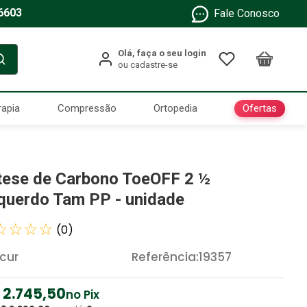
6603
Fale Conosco
Ofertas
rapia
Compressão
Ortopedia
tese de Carbono ToeOFF 2 ½
querdo Tam PP - unidade
☆
☆
☆
☆
(
0
)
cur
Referência
:
19357
2
.
745
,
50
no Pix