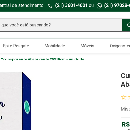
entral de atendimento:
(21) 3601-4001
ou
(21) 97028-
ue você está buscando?
TERMOS MAIS BUSCADOS
Epi e Resgate
Mobilidade
Móveis
Oxigenote
Seringa Insulina
1
º
Fralda Geriatrica
2
º
PU Transparente Absorvente 25X10cm - unidade
Luva Latex
3
º
Cu
Estetoscopio Littmann
4
º
Ab
Aparelho Pressão
5
º
☆
Littmann
6
º
Mis
Absorvente Geriatrico
7
º
Gaze Esteril
8
º
R$
Cadeira Banho
9
º