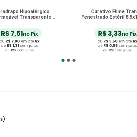
radrapo Hipoalérgico
Curativo Filme Tran
rmeável Transparente
Fenestrado Estéril 8,5x
2.5cmx4.5m
unidade
R$
7
,
51
R$
3
,
33
no Pix
no Pix
ou
R$
7
,
90
em até
6
x
ou
R$
3
,
50
em até
6
de
R$
1
,
31
sem juros
de
R$
0
,
58
sem juro
ou
12
x
com juros
ou
12
x
com juros
dicionar ao Carrinho
Adicionar ao Carrin
es)