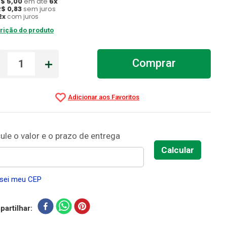
R$
5
,
00
em até
6
x
R$
0
,
83
sem juros
2
x
com juros
rição do produto
－
＋
Comprar
sei meu CEP
artilhar