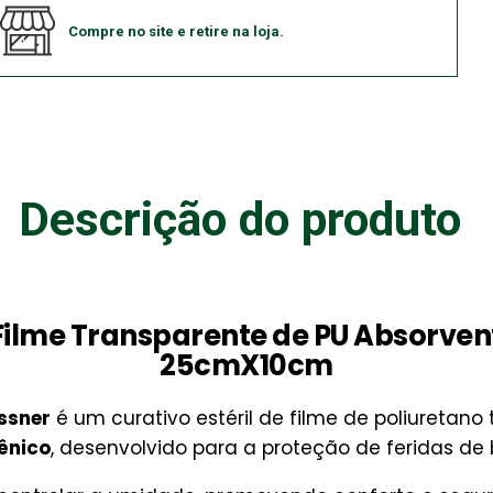
Compre no site e retire na loja.
Descrição do produto
Filme Transparente de PU Absorven
25cmX10cm
ssner
é um curativo estéril de filme de poliuretan
ênico
, desenvolvido para a proteção de feridas d