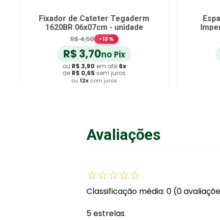
Fixador de Cateter Tegaderm
Espa
1620BR 06x07cm - unidade
Impe
R$
4
,
50
-
13
%
R$
3
,
70
no Pix
ou
R$
3
,
90
em até
6
x
de
R$
0
,
65
sem juros
ou
12
x
com juros
Adicionar ao Carrinho
A
Avaliações
☆
☆
☆
☆
☆
Classificação média: 0
(0 avaliaçõ
5 estrelas