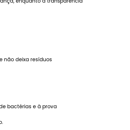
rança, enquanto a transparência
e não deixa resíduos
 de bactérias e à prova
o.