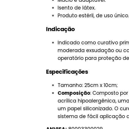
Macio e adaptável.
Isento de látex.
Produto estéril, de uso único.
Indicação
Indicado como curativo pri
moderada exsudação ou cor
operatório para proteção de
Especificações
Tamanho: 25cm x 10cm;
Composição
: Composto por
acrílica hipoalergênica, um
um papel siliconizado. O c
sistema de fácil aplicação d
ANVISA:
80003300029.