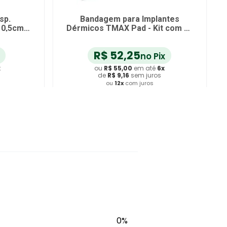
sp.
Bandagem para Implantes
10,5cm-
Dérmicos TMAX Pad - Kit com 10
unidades - Preta
R$
52
,
25
no Pix
x
ou
R$
55
,
00
em até
6
x
s
de
R$
9
,
16
sem juros
ou
12
x
com juros
ho
Adicionar ao Carrinho
0%