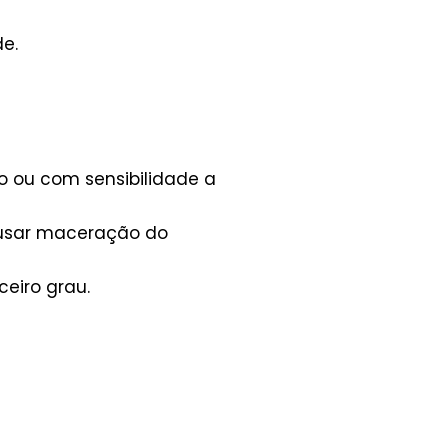
e.
o ou com sensibilidade a
causar maceração do
eiro grau.