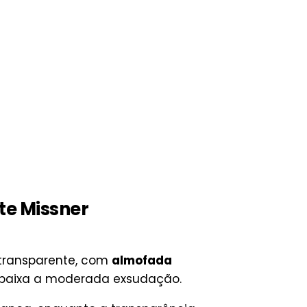
te Missner
o transparente, com
almofada
e baixa a moderada exsudação.