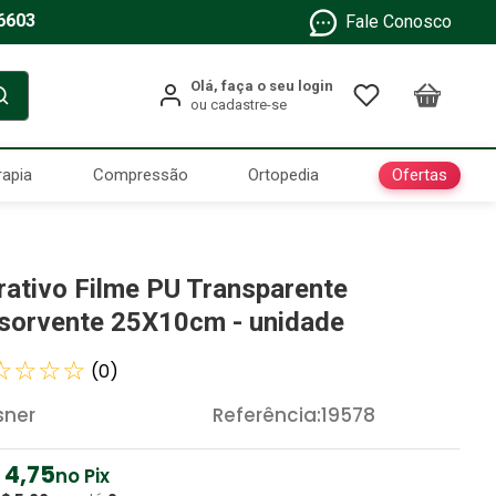
6603
Fale Conosco
Ofertas
rapia
Compressão
Ortopedia
rativo Filme PU Transparente
sorvente 25X10cm - unidade
☆
☆
☆
☆
(
0
)
sner
Referência
:
19578
4
,
75
no Pix