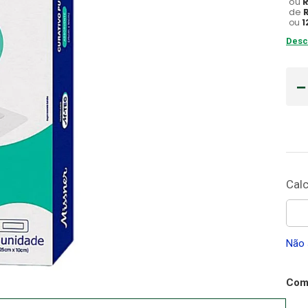
ou
de
Gaze
ou
1
10
º
Desc
Não 
Comp