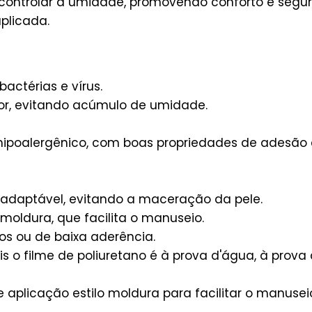
a controlar a umidade, promovendo conforto e segu
plicada.
bactérias e vírus.
or, evitando acúmulo de umidade.
 hipoalergênico, com boas propriedades de adesão 
e adaptável, evitando a maceração da pele.
 moldura, que facilita o manuseio.
ios ou de baixa aderência.
is o filme de poliuretano é à prova d'água, à prova
 aplicação estilo moldura para facilitar o manusei