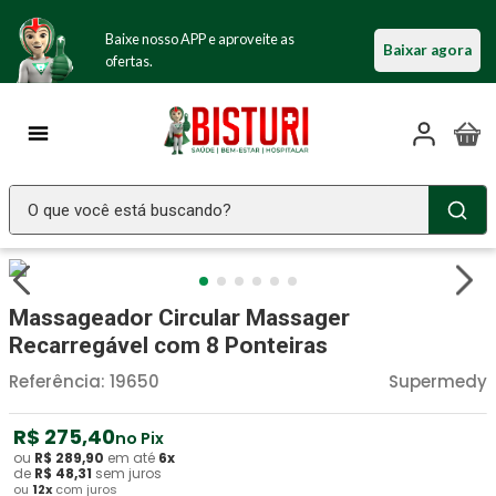
Baixe nosso APP e aproveite as
Baixar agora
ofertas.
O que você está buscando?
TERMOS MAIS BUSCADOS
Seringa Insulina
1
º
Massageador Circular Massager
Fralda Geriatrica
2
º
Recarregável com 8 Ponteiras
Luva Latex
3
º
Referência
:
19650
Supermedy
Estetoscopio Littmann
4
º
R$
275
,
40
no Pix
Aparelho Pressão
5
º
ou
R$
289
,
90
em até
6
x
de
R$
48
,
31
sem juros
ou
12
x
com juros
Littmann
6
º