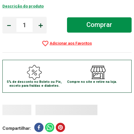
Descrição do produto
Absorvente Geriatrico
7
º
Gaze Esteril
8
º
－
＋
Comprar
Cadeira Banho
9
º
Gaze
10
º
5% de desconto no Boleto ou Pix,
Compre no site e retire na loja.
exceto para fraldas e diabetes.
Compartilhar