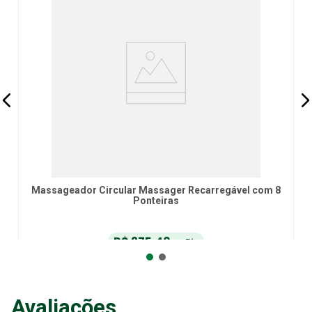
Massageador Circular Massager Recarregável com 8
Ponteiras
R$
275
,
40
no Pix
ou
R$
289
,
90
em até
6
x
de
R$
48
,
31
sem juros
ou
12
x
com juros
Avaliações
Adicionar ao Carrinho