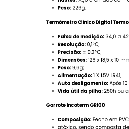
Hastes:
Aço cromado com â
Peso:
226g.
Termômetro Clínico Digital Termo
Faixa de medição:
34,0 a 42
Resolução:
0,1°C;
Precisão:
± 0,2°C;
Dimensões:
126 x 18,5 x 10 m
Peso:
9,6g;
Alimentação:
1 X 1.5V LR41;
Auto desligamento:
Após 10
Vida útil da pilha:
250h ou at
Garrote Incoterm GR100
Composição:
Fecho em PVC,
atóxico, sendo composta de 