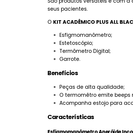
São produtos versáteis e com a
seus pacientes.
O
KIT ACADÊMICO PLUS ALL BLA
Esfigmomanômetro;
Estetoscópio;
Termômetro Digital;
Garrote.
Benefícios
Peças de alta qualidade;
O termomêtro emite beeps 
Acompanha estojo para aco
Características
Esfigmomanômetro Aneróide Inco