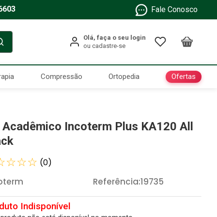
6603
Fale Conosco
Ofertas
rapia
Compressão
Ortopedia
t Acadêmico Incoterm Plus KA120 All
ack
☆
☆
☆
☆
(
0
)
oterm
Referência
:
19735