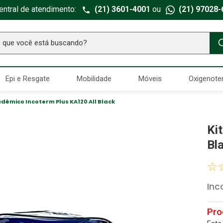
entral de atendimento:
(21) 3601-4001
ou
(21) 97028-
ue você está buscando?
TERMOS MAIS BUSCADOS
Epi e Resgate
Mobilidade
Móveis
Oxigenote
Seringa Insulina
1
º
Fralda Geriatrica
2
º
adêmico Incoterm Plus KA120 All Black
Luva Latex
3
º
Ki
Littmann
4
º
Bl
Absorvente Geriatrico
5
º
☆
Estetoscopio Littmann
6
º
Inc
Aparelho Pressão
7
º
Gaze Esteril
8
º
Curativo
9
º