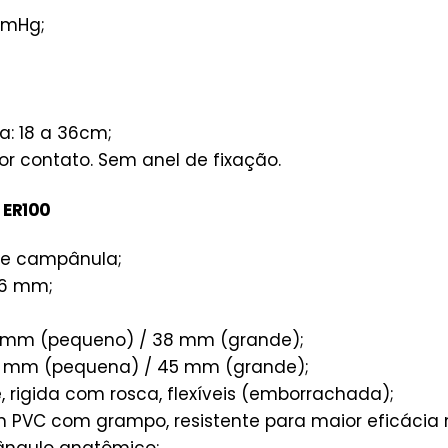
mmHg;
a: 18 a 36cm;
 contato. Sem anel de fixação.
 ER100
e campânula;
06 mm;
mm (pequeno) / 38 mm (grande);
 mm (pequena) / 45 mm (grande);
, rigida com rosca, flexíveis (emborrachada);
m PVC com grampo, resistente para maior eficáci