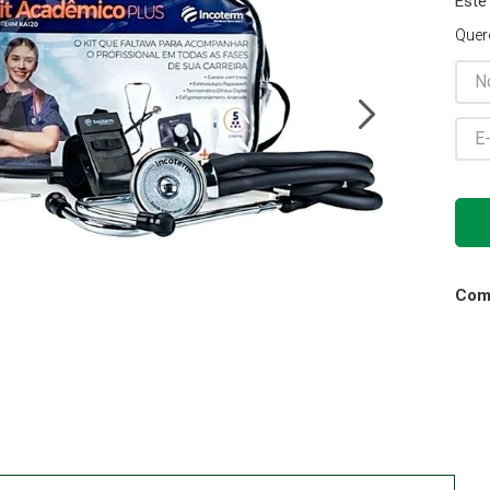
Este
Gaze
Quer
10
º
Comp