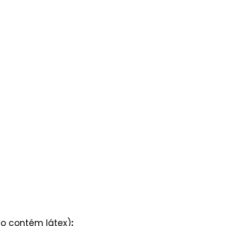
ão contém látex)
;