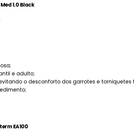
 Med 1.0 Black
;
osa;
antil e adulto;
 evitando o desconforto dos garrotes e torniquetes t
cedimento;
term EA100