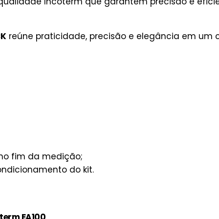
 qualidade Incoterm que garantem precisão e efic
CK
reúne praticidade, precisão e elegância em um 
no fim da medição;
ndicionamento do kit.
term EA100