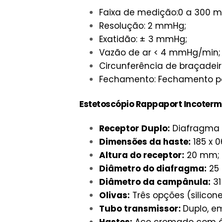
Faixa de medição:0 a 300 
Resolução: 2 mmHg;
Exatidão: ± 3 mmHg;
Vazão de ar < 4 mmHg/min;
Circunferência de braçadeir
Fechamento: Fechamento por
Estetoscópio Rappaport Incoterm
Receptor Duplo:
Diafragma 
Dimensões da haste:
185 x 
Altura do receptor:
20 mm;
Diâmetro do diafragma:
25 
Diâmetro da campânula:
31
Olivas:
Três opções (silicone
Tubo transmissor:
Duplo, e