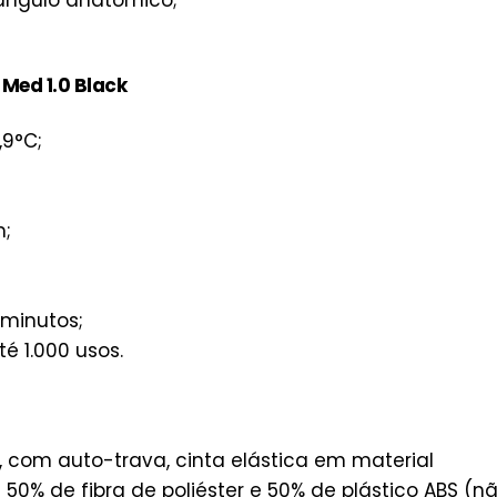
ngulo anatômico;
 Med 1.0 Black
,9°C;
m;
 minutos;
é 1.000 usos.
 com auto-trava, cinta elástica em material
50% de fibra de poliéster e 50% de plástico ABS (n