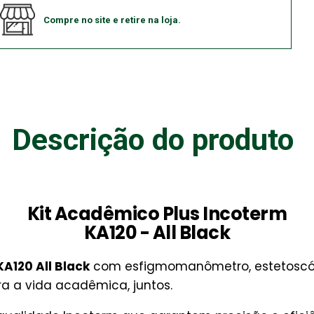
Compre no site e retire na loja.
Descrição do produto
Kit Acadêmico Plus Incoterm
KA120 - All Black
A120 All Black
com esfigmomanômetro, estetoscópi
ra a vida acadêmica, juntos.