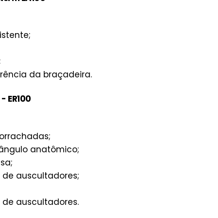
stente;
;
ência da braçadeira.
 - ER100
borrachadas;
ângulo anatômico;
sa;
s de auscultadores;
s de auscultadores.