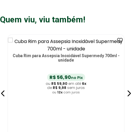
Quem viu, viu também!
 -
Estojo Hospitalar em Aço Inox com Tampa 32X22X04cm -
unidade
R$
215
,
00
-
26
%
R$
151
,
91
no Pix
ou
R$
159
,
90
em até
6
x
de
R$
26
,
65
sem juros
ou
12
x
com juros