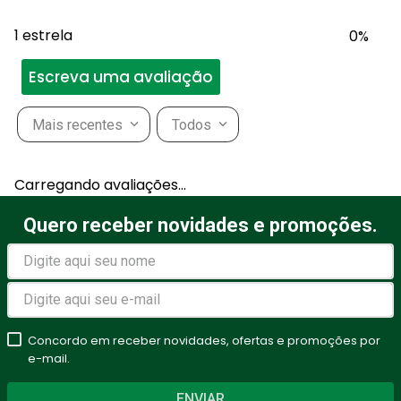
1 estrela
0%
Escreva uma avaliação
Mais recentes
Todos
Adicionar avaliação
Carregando avaliações…
Título
Quero receber novidades e promoções.
Avalie o produto de 1 a 5
estrelas
Concordo em receber novidades, ofertas e promoções por
★
★
★
★
★
e-mail.
Seu nome
ENVIAR