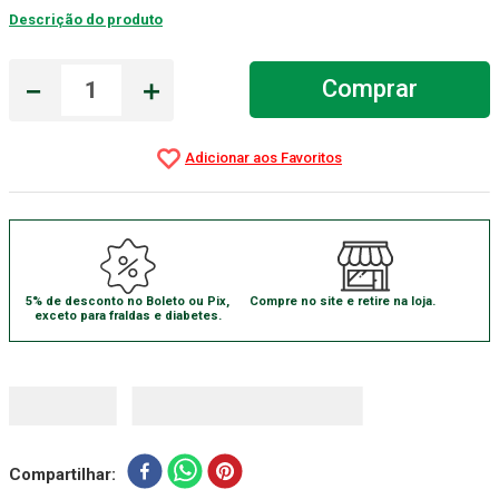
Descrição do produto
Absorvente Geriatrico
7
º
Gaze Esteril
8
º
－
＋
Comprar
Cadeira Banho
9
º
Gaze
10
º
5% de desconto no Boleto ou Pix,
Compre no site e retire na loja.
exceto para fraldas e diabetes.
Compartilhar