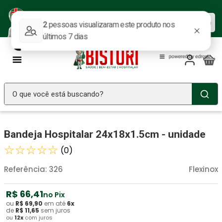
Baixe nosso APP e aproveite as
Baixar agora
ofertas.
O que você está buscando?
TERMOS MAIS BUSCADOS
Bandeja Hospitalar 24x18x1.5cm - unidade
Seringa Insulina
1
º
☆
☆
☆
☆
☆
(
0
)
Fralda Geriatrica
2
º
Luva Latex
Referência
3
º
:
326
Flexinox
Estetoscopio Littmann
4
º
R$
66
,
41
no Pix
Aparelho Pressão
5
º
ou
R$
69
,
90
em até
6
x
de
R$
11
,
65
sem juros
ou
12
x
com juros
Littmann
6
º