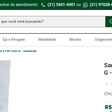
entral de atendimento:
(21) 3601-4001
ou
(21) 97028-
ue você está buscando?
TERMOS MAIS BUSCADOS
Epi e Resgate
Mobilidade
Móveis
Oxigenote
Seringa Insulina
1
º
Fralda Geriatrica
2
º
l C710 Tam G - unidade
Luva Latex
3
º
Sa
Estetoscopio Littmann
4
º
G 
Aparelho Pressão
5
º
☆
Littmann
6
º
Cha
Absorvente Geriatrico
7
º
Gaze Esteril
8
º
R$
Cadeira Banho
9
º