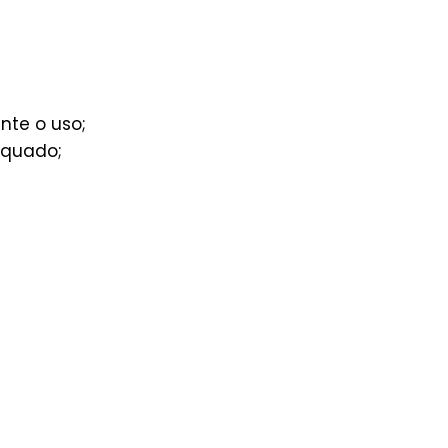
nte o uso;
equado;