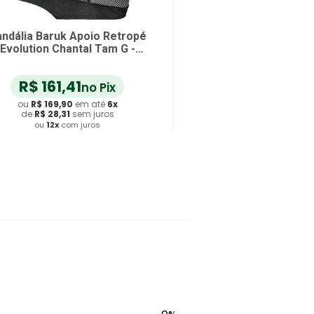
ndália Baruk Apoio Retropé
Evolution Chantal Tam G -
unidade
R$
161
,
41
no Pix
ou
R$
169
,
90
em até
6
x
de
R$
28
,
31
sem juros
ou
12
x
com juros
Adicionar ao Carrinho