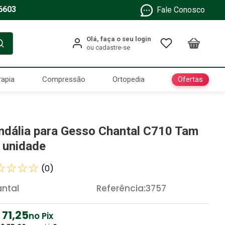
6603
Fale Conosco
Ofertas
rapia
Compressão
Ortopedia
ndália para Gesso Chantal C710 Tam
- unidade
☆
☆
☆
☆
(
0
)
ntal
Referência
:
3757
71
,
25
no Pix