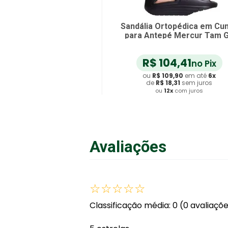
Sandália Ortopédica em Cu
para Antepé Mercur Tam G
unidade
R$
104
,
41
no Pix
ou
R$
109
,
90
em até
6
x
de
R$
18
,
31
sem juros
ou
12
x
com juros
Adicionar ao Carrinho
Avaliações
☆
☆
☆
☆
☆
Classificação média: 0
(0 avaliaçõ