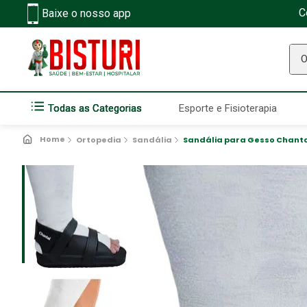
C
Baixe o nosso app
O q
Todas as Categorias
Esporte e Fisioterapia
Ortopedia
Sandália
Sandália para Gesso Chanta