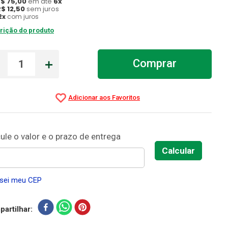
R$
75
,
00
em até
6
x
R$
12
,
50
sem juros
2
x
com juros
rição do produto
－
＋
Comprar
sei meu CEP
artilhar