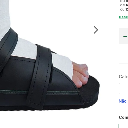
ou
de
Gaze
ou
1
10
º
Desc
Não 
Comp