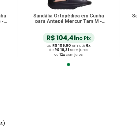
nha
Sandália Ortopédica em Cunha
Sa
 -
para Antepé Mercur Tam M -
unidade
R$
104
,
41
no Pix
ou
R$
109
,
90
em até
6
x
de
R$
18
,
31
sem juros
ou
12
x
com juros
Adicionar ao Carrinho
es)