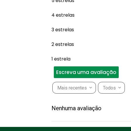
5 estrelas
4 estrelas
3 estrelas
2 estrelas
1 estrela
Escreva uma avaliação
Mais recentes
Todos
Adicionar avaliação
Nenhuma avaliação
Título