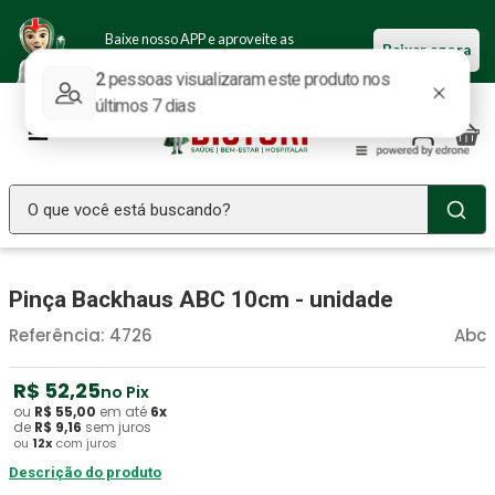
Baixe nosso APP e aproveite as
Baixar agora
ofertas.
O que você está buscando?
TERMOS MAIS BUSCADOS
Pinça Backhaus ABC 10cm - unidade
Seringa Insulina
1
º
Referência
:
4726
Abc
Fralda Geriatrica
2
º
Luva Latex
3
º
R$
52
,
25
no Pix
ou
R$
55
,
00
Estetoscopio Littmann
em até
6
x
4
º
de
R$
9
,
16
sem juros
ou
12
x
com juros
Littmann
5
º
Descrição do produto
Absorvente Geriatrico
6
º