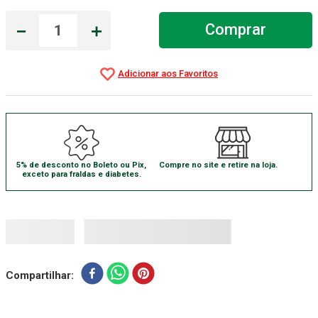
Gaze Esteril
7
º
－
＋
Comprar
Aparelho Pressão
8
º
Cadeira Banho
9
º
Gaze
10
º
5% de desconto no Boleto ou Pix,
Compre no site e retire na loja.
exceto para fraldas e diabetes.
Compartilhar