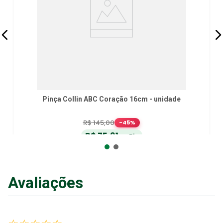
Pinça Collin ABC Coração 16cm - unidade
R$
145
,
00
-
45
%
R$
75
,
91
no Pix
ou
R$
79
,
90
em até
6
x
de
R$
13
,
31
sem juros
ou
12
x
com juros
Avaliações
Adicionar ao Carrinho