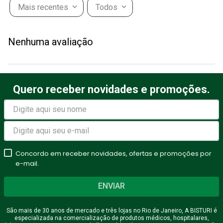
Mais recentes
Todos
Adicionar avaliação
Nenhuma avaliação
Título
Quero receber novidades e promoções.
Avalie o produto de 1 a 5
estrelas
★
★
★
★
★
Seu nome
Concordo em receber novidades, ofertas e promoções por
e-mail.
ENVIAR
Endereço de email
São mais de 30 anos de mercado e três lojas no Rio de Janeiro, A BISTURI é
especializada na comercialização de produtos médicos, hospitalares,