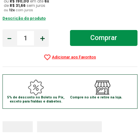
ou
R$
190
,
00
em até
6
x
de
R$
31
,
66
sem juros
Absorvente Geriatrico
7
º
ou
12
x
com juros
Descrição do produto
Gaze Esteril
8
º
Gaze
9
º
－
＋
Comprar
Cadeira Banho
10
º
5% de desconto no Boleto ou Pix,
Compre no site e retire na loja.
exceto para fraldas e diabetes.