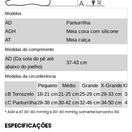
Modelos
AD
Panturrilha
AGH
Meia coxa com silicone
AT
Meia calça
Medidas do comprimento
AD (Da sola do pé até
37-43 cm
abaixo do joelho)
Medidas da circunferência
Pequeno
Médio
Grande
X-Grande
XX-
cB Tornozelo
18-21 cm
21-25 cm
25-29 cm
29-33 cm
33
cC Panturrilha
28-38 cm
30-42 cm
32-46 cm
34-50 cm
43
* AGH e AT 30-40 mmHg e 30-40 mmHg, somente tamanho XG
ESPECIFICAÇÕES