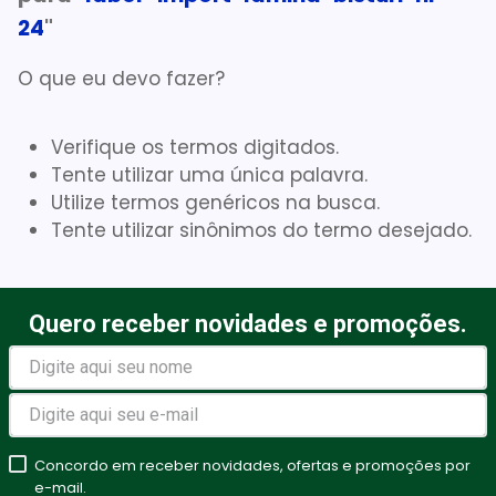
24
"
Absorvente Geriatrico
7
º
Gaze Esteril
8
º
O que eu devo fazer?
Gaze
9
º
Verifique os termos digitados.
Cadeira Banho
10
º
Tente utilizar uma única palavra.
Utilize termos genéricos na busca.
Tente utilizar sinônimos do termo desejado.
Quero receber novidades e promoções.
Concordo em receber novidades, ofertas e promoções por
e-mail.