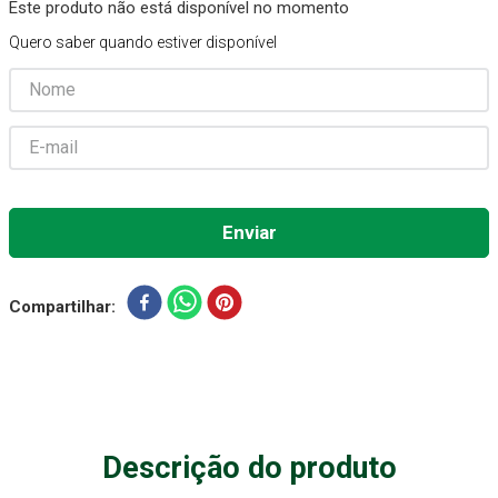
Este produto não está disponível no momento
Gaze Esteril
7
º
Quero saber quando estiver disponível
Aparelho Pressão
8
º
Cadeira Banho
9
º
Gaze
10
º
Compartilhar
Descrição do produto