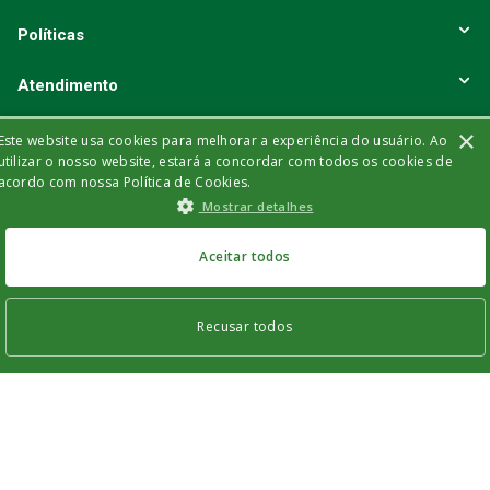
Políticas
Atendimento
×
Este website usa cookies para melhorar a experiência do usuário. Ao
Formas de Pagamento
utilizar o nosso website, estará a concordar com todos os cookies de
acordo com nossa Política de Cookies.
Parcele em até 6x sem juros nos cartões de crédito
Mostrar detalhes
Aceitar todos
Selos de Segurança
Recusar todos
INDISPONÍVEL
Os cookies estritamente necessários permitem a funcionalidade central do
Verificada por
website, como login de usuário e gestão da conta. O site não pode ser utilizado
corretamente sem os cookies estritamente necessários.
Nome
Provider
/
Domínio
Validade
Descrição