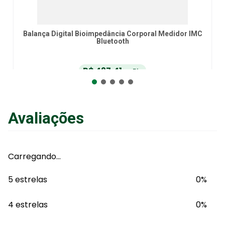
Balança Digital Bioimpedância Corporal Medidor IMC
Bluetooth
R$
427
,
41
no Pix
ou
R$
449
,
90
em até
6
x
de
R$
74
,
98
sem juros
ou
12
x
com juros
Avaliações
Adicionar ao Carrinho
Carregando…
5 estrelas
0%
4 estrelas
0%