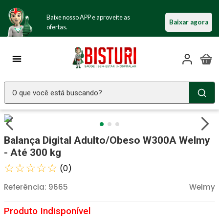
Baixe nosso APP e aproveite as
Baixar agora
ofertas.
O que você está buscando?
TERMOS MAIS BUSCADOS
Seringa Insulina
1
º
Balança Digital Adulto/Obeso W300A Welmy
Fralda Geriatrica
2
º
- Até 300 kg
Luva Latex
☆
☆
☆
☆
☆
3
º
(
0
)
Estetoscopio Littmann
4
º
Referência
:
9665
Welmy
Littmann
5
º
Absorvente Geriatrico
6
º