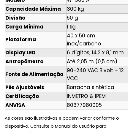
Modelo
W-300 A
Capacidade Máxima
300 kg
Divisão
50 g
Carga Mínima
1 kg
40 x 50 cm
Plataforma
inox/carbono
Display LED
6 dígitos, 14,2 x 8,1 mm
Antropômetro
Até 2,05 m (0,5 cm)
90-240 VAC Bivolt + 12
Fonte de Alimentação
VCC
Pés Ajustáveis
Borracha sintética
Certificação
INMETRO & IPEM
ANVISA
80377980005
As cores são ilustrativas e podem variar conforme o
dispositivo. Consulte o Manual do Usuário para