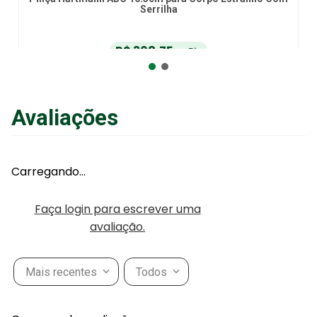
Serrilha
R$
308
,
75
no Pix
ou
R$
325
,
00
em até
6
x
de
R$
54
,
16
sem juros
ou
12
x
com juros
Avaliações
Adicionar ao Carrinho
Carregando…
Faça login para escrever uma
avaliação.
Mais recentes
Todos