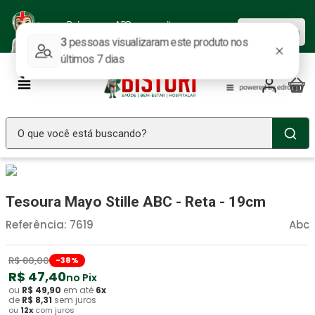
Baixe nosso APP e aproveite as
Baixar agora
ofertas.
O que você está buscando?
TERMOS MAIS BUSCADOS
Seringa Insulina
1
º
Tesoura Mayo Stille ABC - Reta - 19cm
Fralda Geriatrica
2
º
Referência
:
7619
Abc
Luva Latex
3
º
R$
80
,
00
-
38
%
Estetoscopio Littmann
4
º
R$
47
,
40
no Pix
Littmann
5
º
ou
R$
49
,
90
em até
6
x
de
R$
8
,
31
sem juros
ou
12
x
com juros
Absorvente Geriatrico
6
º