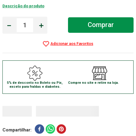
Descrição do produto
Gaze Esteril
7
º
Aparelho Pressão
8
º
－
＋
Comprar
Cadeira Banho
9
º
Gaze
10
º
5% de desconto no Boleto ou Pix,
Compre no site e retire na loja.
exceto para fraldas e diabetes.
Compartilhar