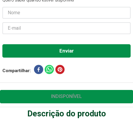
Quero saber quando estiver disponível
Absorvente Geriatrico
7
º
Gaze Esteril
8
º
Cadeira Banho
9
º
Gaze
10
º
Compartilhar
INDISPONÍVEL
Descrição do produto