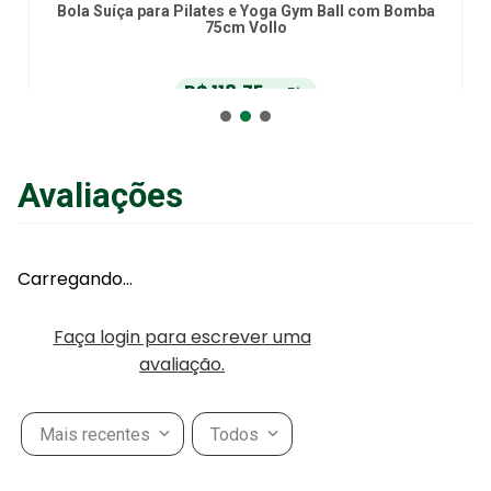
Bola Suíça para Pilates e Yoga Gym Ball com Bomba
75cm Vollo
R$
118
,
75
no Pix
ou
R$
125
,
00
em até
6
x
de
R$
20
,
83
sem juros
ou
12
x
com juros
Avaliações
Adicionar ao Carrinho
Carregando…
Faça login para escrever uma
avaliação.
Mais recentes
Todos