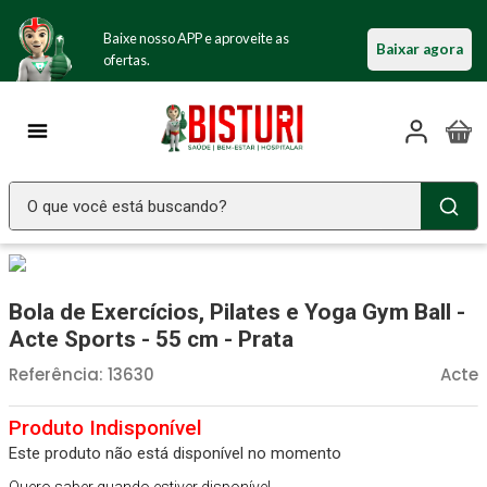
Baixe nosso APP e aproveite as
Baixar agora
ofertas.
O que você está buscando?
TERMOS MAIS BUSCADOS
Seringa Insulina
1
º
Bola de Exercícios, Pilates e Yoga Gym Ball -
Fralda Geriatrica
2
º
Acte Sports - 55 cm - Prata
Luva Latex
3
º
Referência
:
13630
Acte
Estetoscopio Littmann
4
º
Aparelho Pressão
5
º
Este produto não está disponível no momento
Littmann
6
º