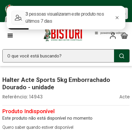
Baixe nosso APP e aproveite as
Baixar agora
ofertas.
O que você está buscando?
TERMOS MAIS BUSCADOS
Halter Acte Sports 5kg Emborrachado
Seringa Insulina
1
º
Dourado - unidade
Fralda Geriatrica
2
º
Referência
:
14943
Acte
Littmann
3
º
Luva Latex
4
º
Este produto não está disponível no momento
Absorvente Geriatrico
5
º
Quero saber quando estiver disponível
Estetoscopio Littmann
6
º