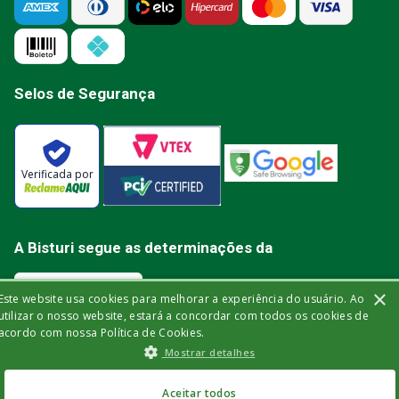
Selos de Segurança
Verificada por
A Bisturi segue as determinações da
×
Este website usa cookies para melhorar a experiência do usuário. Ao
utilizar o nosso website, estará a concordar com todos os cookies de
acordo com nossa Política de Cookies.
Bisturi Distribuidora de Material Hospitalar Ltda | Rua Miguel de Frias, 150 -
Mostrar detalhes
loja | Icaraí | Niterói - Rio de Janeiro | CEP: 24.220-003 | CNPJ: 32.561.144/0001-
03 | Insc. Est.: 84.147.982 | Telefone: (21) 2606-1709. © 2021 bisturi.com.br.
Todos os Direitos Reservados. As informações aqui apresentadas não
devem ser utilizadas para automedicação e não substituem, de forma
Aceitar todos