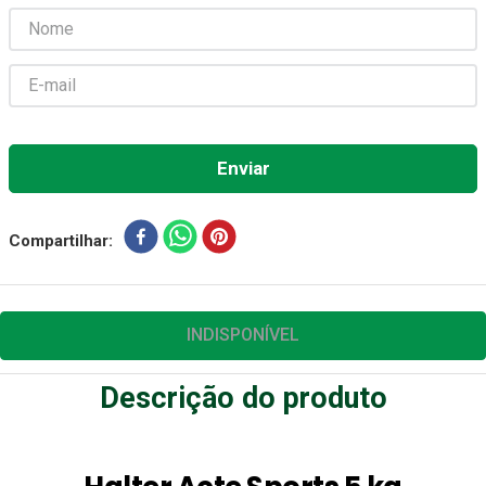
Aparelho Pressão
7
º
Gaze Esteril
8
º
Curativo
9
º
Cadeira Banho
10
º
Compartilhar
INDISPONÍVEL
Descrição do produto