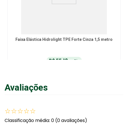
Faixa Elástica Hidrolight TPE Forte Cinza 1,5 metro
R$
55
,
10
no Pix
ou
R$
58
,
00
em até
6
x
de
R$
9
,
66
sem juros
ou
12
x
com juros
Avaliações
Adicionar ao Carrinho
☆
☆
☆
☆
☆
Classificação média: 0
(0 avaliações)