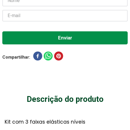
Gaze Esteril
7
º
Aparelho Pressão
8
º
Cadeira Banho
9
º
Gaze
10
º
Compartilhar
Descrição do produto
Kit com 3 faixas elásticas níveis