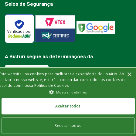
Selos de Segurança
Verificada por
A Bisturi segue as determinações da
×
Este website usa cookies para melhorar a experiência do usuário. Ao
utilizar o nosso website, estará a concordar com todos os cookies de
acordo com nossa Política de Cookies.
Bisturi Distribuidora de Material Hospitalar Ltda | Rua Miguel de Frias, 150 -
Mostrar detalhes
loja | Icaraí | Niterói - Rio de Janeiro | CEP: 24.220-003 | CNPJ: 32.561.144/0001-
03 | Insc. Est.: 84.147.982 | Telefone: (21) 2606-1709. © 2021 bisturi.com.br.
Todos os Direitos Reservados. As informações aqui apresentadas não
devem ser utilizadas para automedicação e não substituem, de forma
Aceitar todos
alguma, as orientações fornecidas por profissionais da área médica. Apenas
um médico está qualificado para diagnosticar problemas de saúde e
prescrever tratamentos adequados.
Recusar todos
INDISPONÍVEL