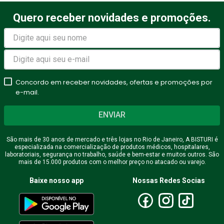
Quero receber novidades e promoções.
Avalie o produto de 1 a 5
estrelas
★
★
★
★
★
Seu nome
Concordo em receber novidades, ofertas e promoções por
e-mail.
ENVIAR
Endereço de email
São mais de 30 anos de mercado e três lojas no Rio de Janeiro, A BISTURI é
especializada na comercialização de produtos médicos, hospitalares,
laboratoriais, segurança no trabalho, saúde e bem-estar e muitos outros. São
mais de 15.000 produtos com o melhor preço no atacado ou varejo.
Escreva uma avaliação
Baixe nosso app
Nossas Redes Socias