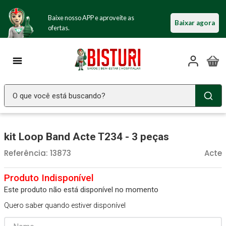
Baixe nosso APP e aproveite as
Baixar agora
ofertas.
O que você está buscando?
TERMOS MAIS BUSCADOS
kit Loop Band Acte T234 - 3 peças
Seringa Insulina
1
º
Referência
:
13873
Acte
Fralda Geriatrica
2
º
Luva Latex
3
º
Estetoscopio Littmann
4
º
Este produto não está disponível no momento
Quero saber quando estiver disponível
Littmann
5
º
Absorvente Geriatrico
6
º