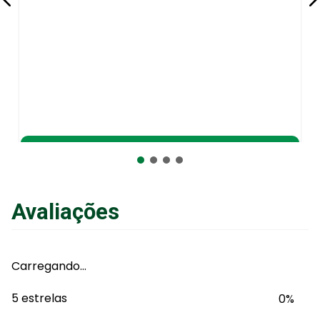
Kit para Nebulizador DC1/DC2 G-TECH - Pediát
R$
23
,
75
no Pix
ou
R$
25
,
00
em até
6
x
de
R$
4
,
16
sem juros
ou
12
x
com juros
Avaliações
Adicionar ao Carrinho
Carregando…
5 estrelas
0%