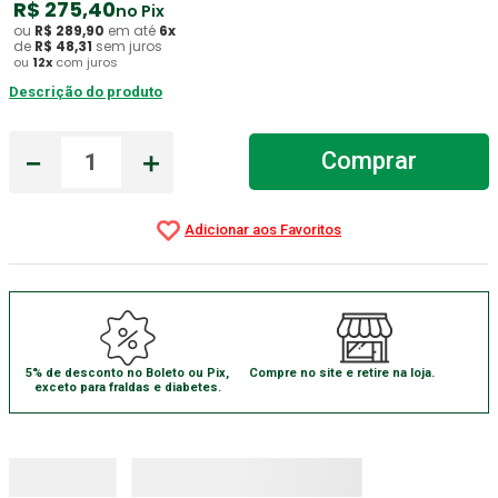
R$
275
,
40
no Pix
ou
R$
289
,
90
em até
6
x
Aparelho Pressão
7
º
de
R$
48
,
31
sem juros
ou
12
x
com juros
Gaze Esteril
8
º
Descrição do produto
Curativo
9
º
Gaze
10
º
－
＋
Comprar
5% de desconto no Boleto ou Pix,
Compre no site e retire na loja.
exceto para fraldas e diabetes.