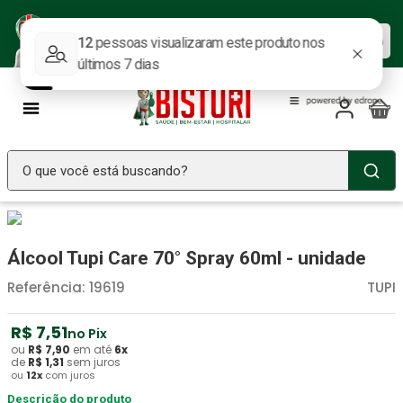
Baixe nosso APP e aproveite as
Baixar agora
ofertas.
O que você está buscando?
TERMOS MAIS BUSCADOS
Seringa Insulina
1
º
Álcool Tupi Care 70° Spray 60ml - unidade
Fralda Geriatrica
2
º
Referência
:
19619
TUPI
Luva Latex
3
º
R$
7
,
51
no Pix
Littmann
4
º
ou
R$
7
,
90
em até
6
x
de
R$
1
,
31
sem juros
Estetoscopio Littmann
5
º
ou
12
x
com juros
Aparelho Pressão
Descrição do produto
6
º