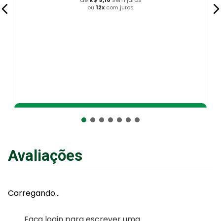
ou
12
x
com juros
Adicionar ao Carrinho
Avaliações
Carregando…
Faça login para escrever uma