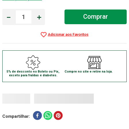
Absorvente Geriatrico
7
º
－
＋
Comprar
Gaze Esteril
8
º
Gaze
9
º
Cadeira Banho
10
º
5% de desconto no Boleto ou Pix,
Compre no site e retire na loja.
exceto para fraldas e diabetes.
Compartilhar