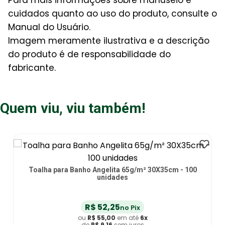
Para mais informações sobre manuseio e
cuidados quanto ao uso do produto, consulte o
Manual do Usuário.
Imagem meramente ilustrativa e a descrição
do produto é de responsabilidade do
fabricante.
Quem viu, viu também!
Toalha para Banho Angelita 65g/m² 30X35cm - 100
unidades
R$
52
,
25
no Pix
ou
R$
55
,
00
em até
6
x
de
R$
9
,
16
sem juros