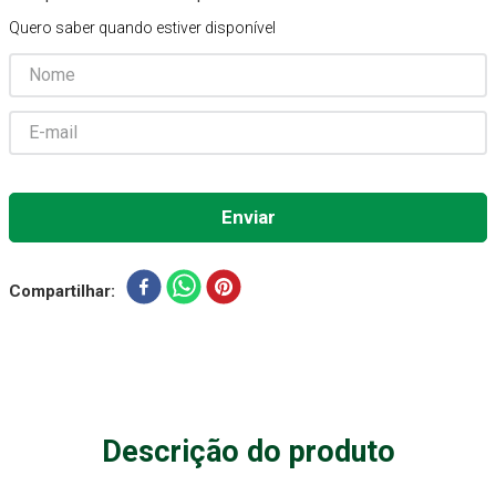
Quero saber quando estiver disponível
Absorvente Geriatrico
7
º
Gaze Esteril
8
º
Cadeira Banho
9
º
Gaze
10
º
Compartilhar
Descrição do produto