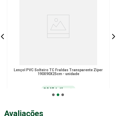
Lençol PVC Solteiro TC Fraldas Transparente Zíper
190X90X25cm - unidade
R$
104
,
41
no Pix
ou
R$
109
,
90
em até
6
x
de
R$
18
,
31
sem juros
ou
12
x
com juros
Avaliações
Adicionar ao Carrinho