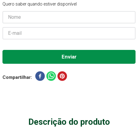
Quero saber quando estiver disponível
Absorvente Geriatrico
7
º
Gaze Esteril
8
º
Gaze
9
º
Cadeira Banho
10
º
Compartilhar
Descrição do produto