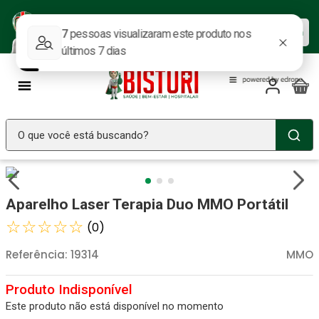
Baixe nosso APP e aproveite as
Baixar agora
ofertas.
O que você está buscando?
TERMOS MAIS BUSCADOS
Seringa Insulina
1
º
Aparelho Laser Terapia Duo MMO Portátil
Fralda Geriatrica
2
º
☆
☆
☆
☆
☆
(
0
)
Luva Latex
3
º
Referência
:
19314
MMO
Littmann
4
º
Estetoscopio Littmann
5
º
Este produto não está disponível no momento
Aparelho Pressão
6
º