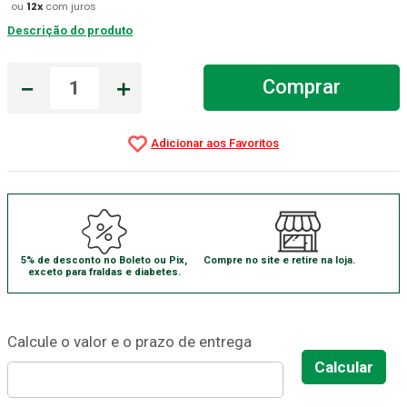
ou
12
x
com juros
Absorvente Geriatrico
7
º
Descrição do produto
Gaze Esteril
8
º
－
＋
Comprar
Gaze
9
º
Cadeira Banho
10
º
5% de desconto no Boleto ou Pix,
Compre no site e retire na loja.
exceto para fraldas e diabetes.