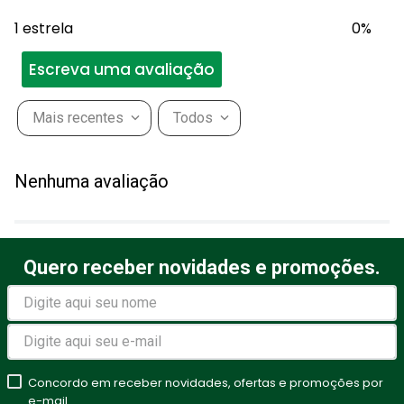
1 estrela
0%
Escreva uma avaliação
Mais recentes
Todos
Adicionar avaliação
Nenhuma avaliação
Título
Quero receber novidades e promoções.
Avalie o produto de 1 a 5
estrelas
★
★
★
★
★
Seu nome
Concordo em receber novidades, ofertas e promoções por
e-mail.