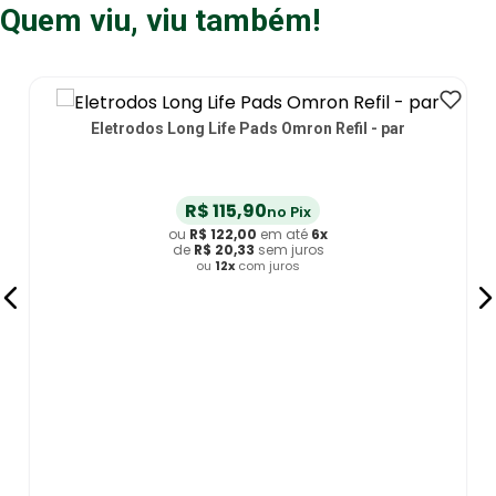
Quem viu, viu também!
Eletrodos Long Life Pads Omron Refil - par
R$
115
,
90
no Pix
ou
R$
122
,
00
em até
6
x
de
R$
20
,
33
sem juros
ou
12
x
com juros