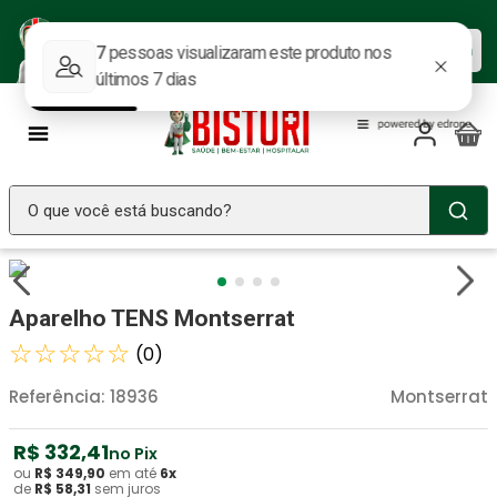
Baixe nosso APP e aproveite as
Baixar agora
ofertas.
O que você está buscando?
TERMOS MAIS BUSCADOS
Seringa Insulina
1
º
Aparelho TENS Montserrat
Fralda Geriatrica
2
º
☆
☆
☆
☆
☆
(
0
)
Luva Latex
3
º
Referência
:
18936
Montserrat
Littmann
4
º
R$
332
,
41
Estetoscopio Littmann
no Pix
5
º
ou
R$
349
,
90
em até
6
x
de
R$
58
,
31
sem juros
Aparelho Pressão
6
º