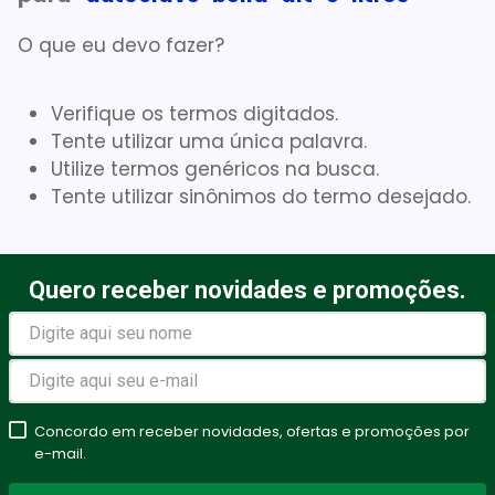
Gaze Esteril
7
º
O que eu devo fazer?
Aparelho Pressão
8
º
Verifique os termos digitados.
Cadeira Banho
9
º
Tente utilizar uma única palavra.
Gaze
10
º
Utilize termos genéricos na busca.
Tente utilizar sinônimos do termo desejado.
Quero receber novidades e promoções.
Concordo em receber novidades, ofertas e promoções por
e-mail.