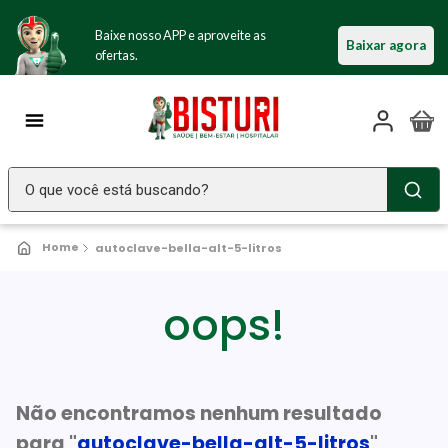
Baixe nosso APP e aproveite as
Baixar agora
ofertas.
O que você está buscando?
TERMOS MAIS BUSCADOS
autoclave-bella-alt-5-litros
Seringa Insulina
1
º
Fralda Geriatrica
oops!
2
º
Luva Latex
3
º
Estetoscopio Littmann
4
º
Littmann
Não encontramos nenhum resultado
5
º
para "
autoclave-bella-alt-5-litros
"
Absorvente Geriatrico
6
º