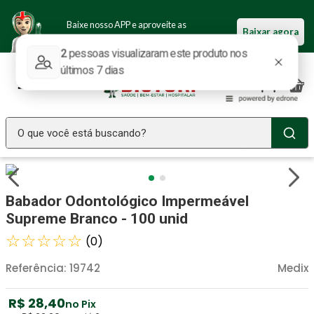
Baixe nosso APP e aproveite as
Baixar agora
ofertas.
O que você está buscando?
TERMOS MAIS BUSCADOS
Seringa Insulina
1
º
Babador Odontológico Impermeável
Fralda Geriatrica
2
º
Supreme Branco - 100 unid
Luva Latex
☆
☆
☆
☆
☆
3
º
(
0
)
Estetoscopio Littmann
4
º
Referência
:
19742
Medix
Littmann
5
º
R$
28
,
40
no Pix
Absorvente Geriatrico
6
º