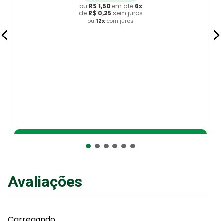
ou
R$
5
,
50
em até
6
x
de
R$
0
,
91
sem juros
ou
12
x
com juros
Adicionar ao Carrinho
Avaliações
Carregando…