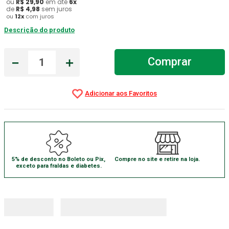
ou
R$
29
,
90
em até
6
x
de
R$
4
,
98
sem juros
Gaze Esteril
7
º
ou
12
x
com juros
Descrição do produto
Aparelho Pressão
8
º
Cadeira Banho
9
º
－
＋
Comprar
Gaze
10
º
5% de desconto no Boleto ou Pix,
Compre no site e retire na loja.
exceto para fraldas e diabetes.