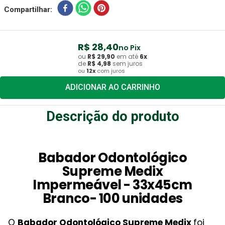
Compartilhar
R$
28
,
40
no Pix
ou
R$
29
,
90
em até
6
x
de
R$
4
,
98
sem juros
ou
12
x
com juros
ADICIONAR AO CARRINHO
Descrição do produto
Babador Odontológico
Supreme Medix
Impermeável - 33x45cm
Branco- 100 unidades
O
Babador Odontológico Supreme Medix
foi