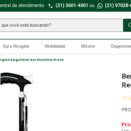
entral de atendimento:
(21) 3601-4001
ou
(21) 97028-
ue você está buscando?
TERMOS MAIS BUSCADOS
Epi e Resgate
Mobilidade
Móveis
Oxigenote
Seringa Insulina
1
º
Fralda Geriatrica
2
º
úrgica Regulável em Alumínio Preta
Luva Latex
3
º
Be
Estetoscopio Littmann
4
º
Re
Aparelho Pressão
5
º
☆
Littmann
6
º
PRO
Absorvente Geriatrico
7
º
Gaze Esteril
8
º
Cadeira Banho
9
º