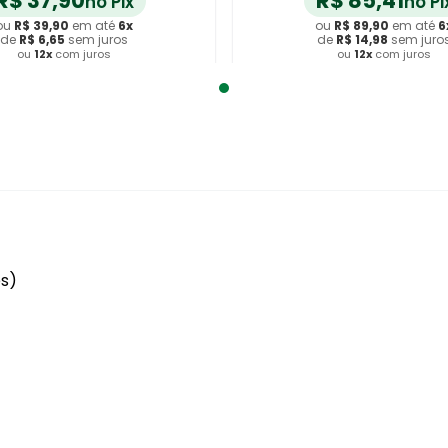
R$
37
,
90
R$
85
,
41
no Pix
no Pi
ou
R$
39
,
90
em até
6
x
ou
R$
89
,
90
em até
6
de
R$
6
,
65
sem juros
de
R$
14
,
98
sem juro
ou
12
x
com juros
ou
12
x
com juros
dicionar ao Carrinho
Adicionar ao Carrin
es)