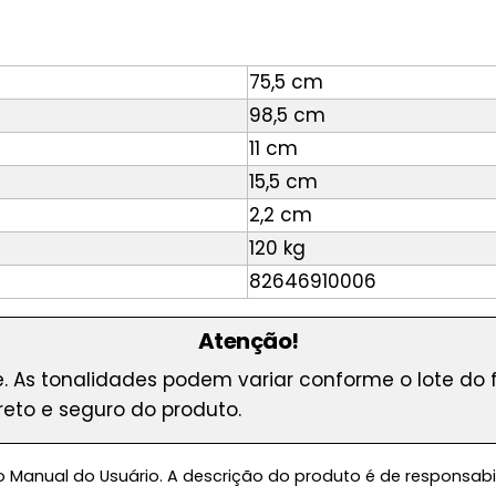
75,5 cm
98,5 cm
11 cm
15,5 cm
2,2 cm
120 kg
82646910006
Atenção!
e. As tonalidades podem variar conforme o lote do 
reto e seguro do produto.
o Manual do Usuário. A descrição do produto é de responsabi