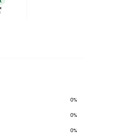
x
x
s
ho
0%
0%
0%