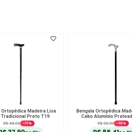
 Ortopédica Madeira Lisa
Bengala Ortopédica Made
Tradicional Preto T19
Cabo Alumínio Pratea
R$
48
,
00
R$
99
,
90
-
17
%
-
10
%