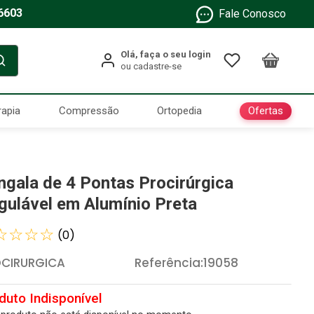
6603
Fale Conosco
Ofertas
rapia
Compressão
Ortopedia
ngala de 4 Pontas Procirúrgica
gulável em Alumínio Preta
☆
☆
☆
☆
(
0
)
CIRURGICA
Referência
:
19058