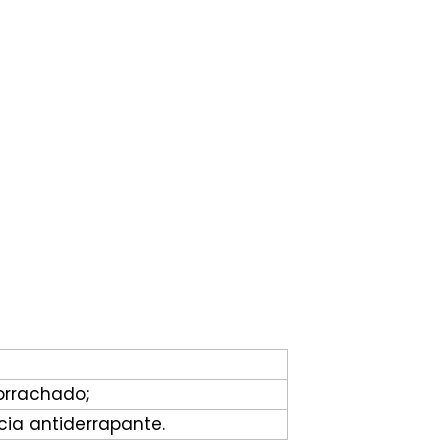
orrachado;
cia antiderrapante.