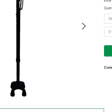
Este
Gaze
Quer
10
º
Comp