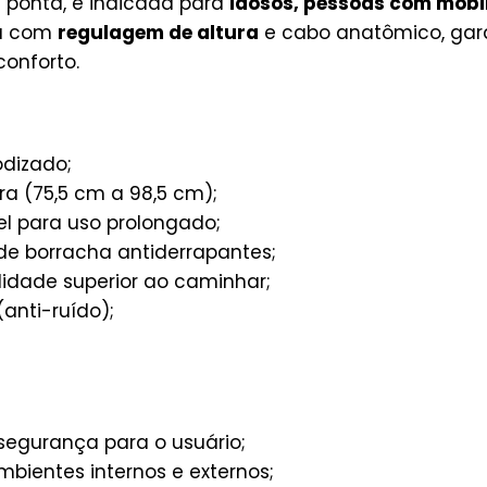
 ponta, é indicada para
idosos, pessoas com mobi
ta com
regulagem de altura
e cabo anatômico, gara
onforto.
odizado;
ra (75,5 cm a 98,5 cm);
l para uso prolongado;
de borracha antiderrapantes;
lidade superior ao caminhar;
(anti-ruído);
 segurança para o usuário;
bientes internos e externos;