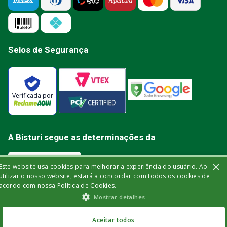
Selos de Segurança
Verificada por
A Bisturi segue as determinações da
×
Este website usa cookies para melhorar a experiência do usuário. Ao
utilizar o nosso website, estará a concordar com todos os cookies de
acordo com nossa Política de Cookies.
Bisturi Distribuidora de Material Hospitalar Ltda | Rua Miguel de Frias, 150 -
Mostrar detalhes
loja | Icaraí | Niterói - Rio de Janeiro | CEP: 24.220-003 | CNPJ: 32.561.144/0001-
03 | Insc. Est.: 84.147.982 | Telefone: (21) 2606-1709. © 2021 bisturi.com.br.
Todos os Direitos Reservados. As informações aqui apresentadas não
R$
52
,
25
no Pix
devem ser utilizadas para automedicação e não substituem, de forma
Aceitar todos
ou
R$
55
,
00
em até
6
x
alguma, as orientações fornecidas por profissionais da área médica. Apenas