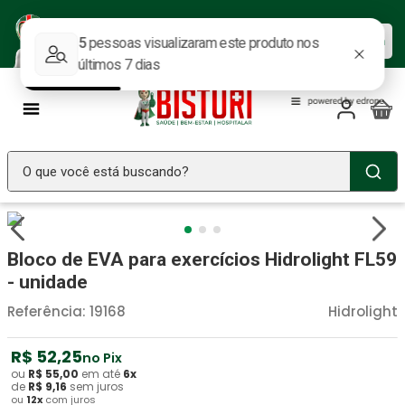
Baixe nosso APP e aproveite as
Baixar agora
ofertas.
O que você está buscando?
TERMOS MAIS BUSCADOS
Seringa Insulina
1
º
Bloco de EVA para exercícios Hidrolight FL59
Fralda Geriatrica
2
º
- unidade
Luva Latex
3
º
Referência
:
19168
Hidrolight
Littmann
4
º
R$
52
,
25
no Pix
Estetoscopio Littmann
5
º
ou
R$
55
,
00
em até
6
x
de
R$
9
,
16
sem juros
ou
12
x
com juros
Aparelho Pressão
6
º