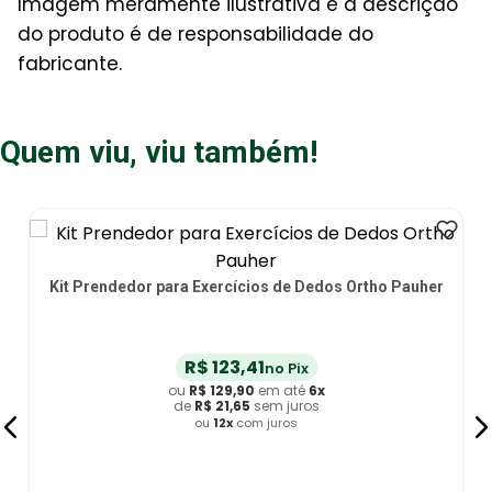
Imagem meramente ilustrativa e a descrição
do produto é de responsabilidade do
fabricante.
Quem viu, viu também!
Kit Prendedor para Exercícios de Dedos Ortho Pauher
R$
123
,
41
no Pix
ou
R$
129
,
90
em até
6
x
de
R$
21
,
65
sem juros
ou
12
x
com juros