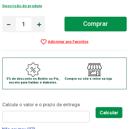
Descrição do produto
Absorvente Geriatrico
7
º
Gaze Esteril
8
º
－
＋
Comprar
Gaze
9
º
Cadeira Banho
10
º
5% de desconto no Boleto ou Pix,
Compre no site e retire na loja.
exceto para fraldas e diabetes.