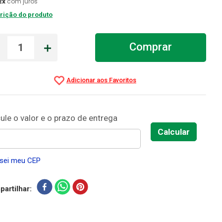
2
x
com juros
rição do produto
－
＋
Comprar
sei meu CEP
artilhar