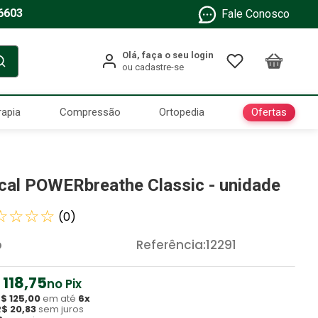
6603
Fale Conosco
Ofertas
rapia
Compressão
Ortopedia
cal POWERbreathe Classic - unidade
☆
☆
☆
☆
(
0
)
b
Referência
:
12291
118
,
75
no Pix
R$
125
,
00
em até
6
x
R$
20
,
83
sem juros