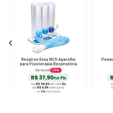
NCS
Shaker Plus Aparelho para
Fisioterapia Respiratória
R$
56
,
90
no Pix
ou
R$
59
,
90
em até
6
x
de
R$
9
,
98
sem juros
ou
12
x
com juros
Adicionar ao Carrinho