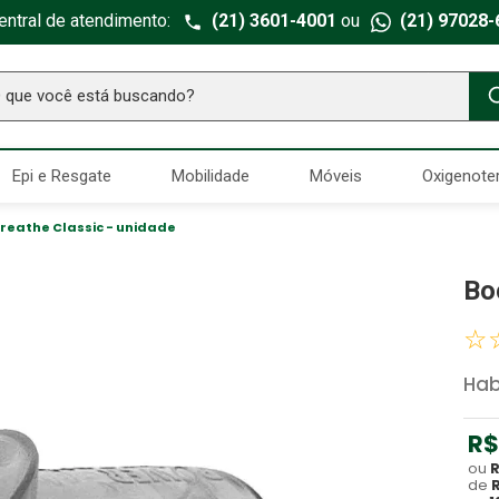
entral de atendimento:
(21) 3601-4001
ou
(21) 97028-
ue você está buscando?
TERMOS MAIS BUSCADOS
Epi e Resgate
Mobilidade
Móveis
Oxigenote
Seringa Insulina
1
º
Fralda Geriatrica
2
º
reathe Classic - unidade
Luva Latex
3
º
Bo
Littmann
4
º
☆
Estetoscopio Littmann
5
º
Aparelho Pressão
6
º
Ha
Absorvente Geriatrico
7
º
R$
Gaze Esteril
8
º
ou
de
Gaze
9
º