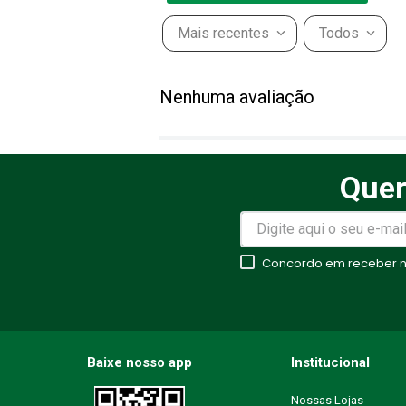
Mais recentes
Todos
Adicionar avaliação
Nenhuma avaliação
Título
Quer
Avalie o produto de 1 a 5 estr
★
★
★
★
★
Concordo em receber no
Seu nome
Endereço de email
Baixe nosso app
Institucional
Nossas Lojas