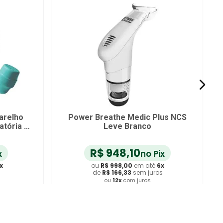
assic NCS
Respiron Easy NCS Aparelho
nce Azul
para Fisioterapia Respiratória
R$
45
,
00
-
11
%
R$
37
,
90
o Pix
no Pix
 até
6
x
ou
R$
39
,
90
em até
6
x
 juros
de
R$
6
,
65
sem juros
ros
ou
12
x
com juros
arrinho
Adicionar ao Carrinho