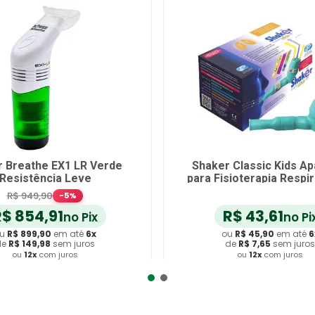
Power Breathe Plus NCS
Power Breathe Cl
Resistência Baixa Verde
Medium Resista
R$
940
,
41
R$
721
,
91
no Pix
n
ou
R$
989
,
90
em até
6
x
ou
R$
759
,
90
em
de
R$
164
,
98
sem juros
de
R$
126
,
65
sem
ou
12
x
com juros
ou
12
x
com ju
Adicionar ao Carrinho
Adicionar ao C