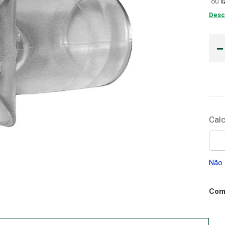
ou
1
Desc
Cadeira Banho
10
º
Não 
Comp