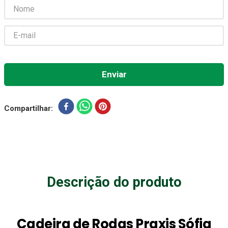
Absorvente Geriatrico
7
º
Gaze Esteril
8
º
Cadeira Banho
9
º
Gaze
10
º
Compartilhar
Descrição do produto
Cadeira de Rodas Praxis Sófia