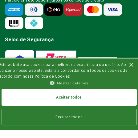
Parcele em até 6x sem juros nos cartões de crédito
Selos de Segurança
×
Este website usa cookies para melhorar a experiência do usuário. Ao
Verificada por
utilizar o nosso website, estará a concordar com todos os cookies de
acordo com nossa Política de Cookies.
Mostrar detalhes
A Bisturi segue as determinações da
Aceitar todos
Recusar todos
INDISPONÍVEL
Bisturi Distribuidora de Material Hospitalar Ltda | Rua Miguel de Frias, 150 -
loja | Icaraí | Niterói - Rio de Janeiro | CEP: 24.220-003 | CNPJ: 32.561.144/0001-
03 | Insc. Est.: 84.147.982 | Telefone: (21) 2606-1709. © 2021 bisturi.com.br.