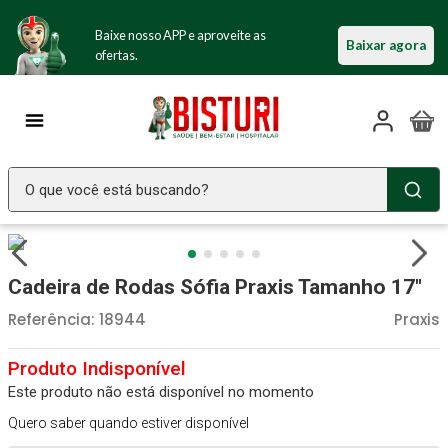
Baixe nosso APP e aproveite as
Baixar agora
ofertas.
O que você está buscando?
TERMOS MAIS BUSCADOS
Seringa Insulina
1
º
Cadeira de Rodas Sófia Praxis Tamanho 17"
Fralda Geriatrica
2
º
Referência
:
18944
Praxis
Luva Latex
3
º
Estetoscopio Littmann
4
º
Este produto não está disponível no momento
Aparelho Pressão
5
º
Quero saber quando estiver disponível
Littmann
6
º