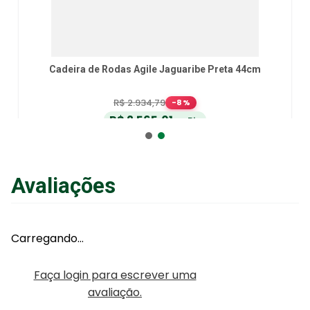
Cadeira de Rodas Agile Jaguaribe Preta 44cm
R$
2
.
934
,
79
-
8
%
R$
2
.
565
,
01
no Pix
ou
R$
2
.
700
,
01
em até
6
x
de
R$
450
,
00
sem juros
ou
12
x
com juros
Avaliações
Adicionar ao Carrinho
Carregando…
Faça login para escrever uma
avaliação.