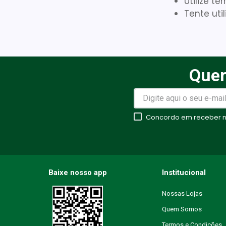
Utilize t
Tente uti
Quer
Concordo em receber no
Baixe nosso app
Institucional
Nossas Lojas
Quem Somos
Termos e Condições