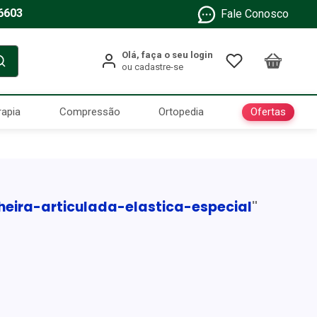
6603
Fale Conosco
Ofertas
rapia
Compressão
Ortopedia
heira-articulada-elastica-especial
"