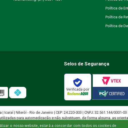
Política de En
Política de R
Política de 
Selos de Segurança
Verificada por
ja | Icaraí | Niterói - Rio de Janeiro | CEP: 24.220-003 | CNPJ: 32.561.144/0001-03
utilizadas para automedicação e não substituem, de forma alguma, as orient
ficado para diagnosticar problemas de saúde e prescrever tratamentos adeq
tilizar o nosso website, estará a concordar com todos os cookies de