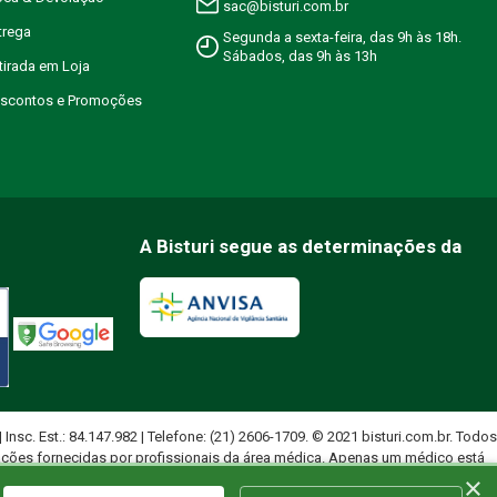
sac@bisturi.com.br
trega
Segunda a sexta-feira, das 9h às 18h.
Sábados, das 9h às 13h
etirada em Loja
Descontos e Promoções
A Bisturi segue as determinações da
 | Insc. Est.: 84.147.982 | Telefone: (21) 2606-1709. © 2021 bisturi.com.br. Todos
ações fornecidas por profissionais da área médica. Apenas um médico está
×
uados.