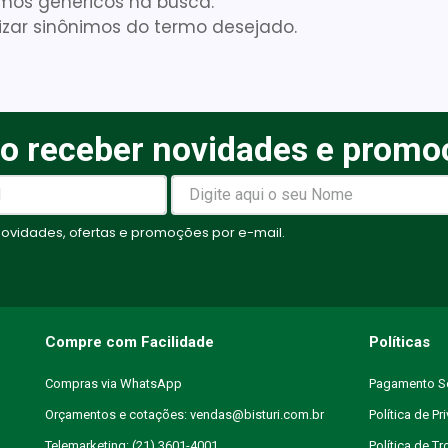
ermos genéricos na busca.
lizar sinônimos do termo desejado.
Cadeira Banho
10
º
o receber novidades e promo
vidades, ofertas e promoções por e-mail.
Compre com Facilidade
Políticas
Compras via WhatsApp
Pagamento S
Orçamentos e cotações: vendas@bisturi.com.br
Política de Pr
Telemarketing: (21) 3601-4001
Política de T