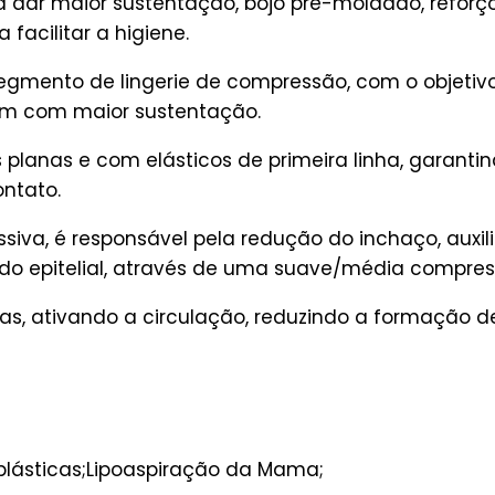
 dar maior sustentação, bojo pré-moldado, reforço 
facilitar a higiene.
gmento de lingerie de compressão, com o objetivo
m com maior sustentação.
lanas e com elásticos de primeira linha, garantin
ontato.
iva, é responsável pela redução do inchaço, auxil
ido epitelial, através de uma suave/média compres
ias, ativando a circulação, reduzindo a formação d
 plásticas;Lipoaspiração da Mama;