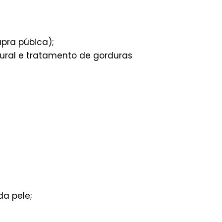
upra púbica);
ural e tratamento de gorduras
da pele;