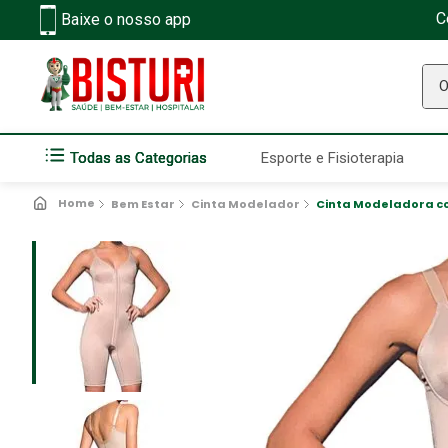
C
Baixe o nosso app
O q
Todas as Categorias
Esporte e Fisioterapia
Bem Estar
Cinta Modelador
Cinta Modeladora co