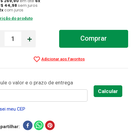
R$
269
,
90
em até
6
x
R$
44
,
98
sem juros
2
x
com juros
rição do produto
－
＋
Comprar
sei meu CEP
artilhar