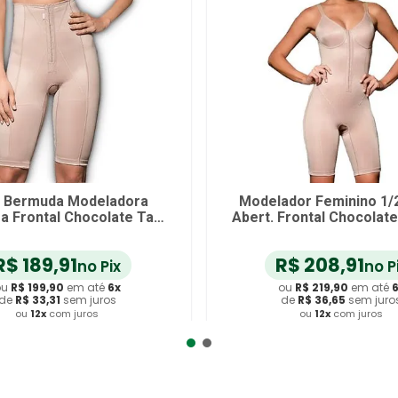
a Bermuda Modeladora
Modelador Feminino 1/
a Frontal Chocolate Tam
Abert. Frontal Chocolat
PP
R$
189
,
91
R$
208
,
91
no Pix
no P
ou
R$
199
,
90
em até
6
x
ou
R$
219
,
90
em até
de
R$
33
,
31
sem juros
de
R$
36
,
65
sem juro
ou
12
x
com juros
ou
12
x
com juros
dicionar ao Carrinho
Adicionar ao Carrin