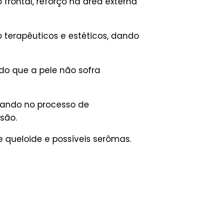
frontal, reforço na área externa
 terapêuticos e estéticos, dando
do que a pele não sofra
iando no processo de
são.
e queloide e possíveis serômas.