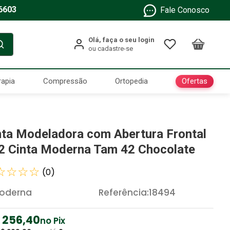
6603
Fale Conosco
Ofertas
rapia
Compressão
Ortopedia
nta Modeladora com Abertura Frontal
2 Cinta Moderna Tam 42 Chocolate
☆
☆
☆
☆
(
0
)
oderna
Referência
:
18494
256
,
40
no Pix