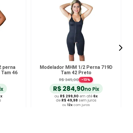
2 perna
Modelador MHM 1/2 Perna 719D
e Tam 46
Tam 42 Preto
R$
345
,
00
-
13
%
R$
284
,
90
ix
no Pix
6
x
ou
R$
299
,
90
em até
6
x
s
de
R$
49
,
98
sem juros
ou
12
x
com juros
ho
Adicionar ao Carrinho