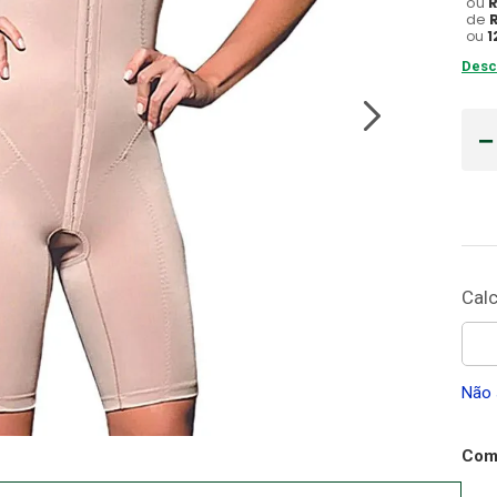
ou
de
Gaze
ou
1
10
º
Desc
Não 
Comp