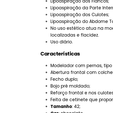
Lipoaspiração dos Flancos;
Lipoaspiração da Parte Inte
Lipoaspiração dos Culotes;
Lipoaspiração do Abdome Tota
No uso estético atua na mo
localizadas e flacidez.
Uso diário.
Características
Modelador com pernas, tip
Abertura frontal com colch
Fecho duplo;
Bojo pré moldado;
Reforço frontal e nos culote
Feita de cetinete que propo
Tamanho
: 42;