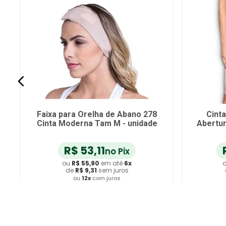
Faixa para Orelha de Abano 278
Cint
Cinta Moderna Tam M - unidade
Abertur
R$
53
,
11
no Pix
ou
R$
55
,
90
em até
6
x
de
R$
9
,
31
sem juros
ou
12
x
com juros
Adicionar ao Carrinho
A