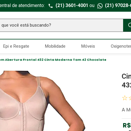
entral de atendimento:
(21) 3601-4001
ou
(21) 97028-
ue você está buscando?
TERMOS MAIS BUSCADOS
Epi e Resgate
Mobilidade
Móveis
Oxigenote
Seringa Insulina
1
º
Fralda Geriatrica
2
º
m Abertura Frontal 432 Cinta Moderna Tam 42 Chocolate
Luva Latex
3
º
Ci
Littmann
4
º
43
Absorvente Geriatrico
5
º
☆
Estetoscopio Littmann
6
º
A M
Aparelho Pressão
7
º
Gaze Esteril
8
º
R$
Curativo
9
º