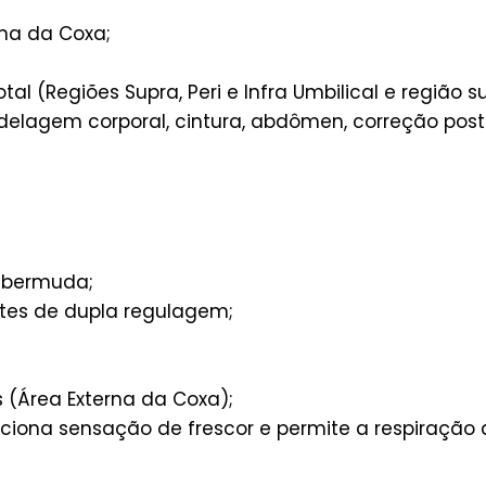
rna da Coxa;
l (Regiões Supra, Peri e Infra Umbilical e região s
delagem corporal, cintura, abdômen, correção post
o bermuda;
etes de dupla regulagem;
s (Área Externa da Coxa);
rciona sensação de frescor e permite a respiração 