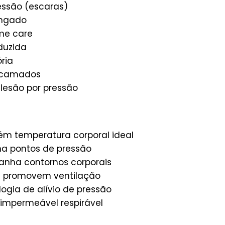
essão (escaras)
ongado
me care
duzida
ria
acamados
 lesão por pressão
m temperatura corporal ideal
na pontos de pressão
ha contornos corporais
 promovem ventilação
ogia de alívio de pressão
impermeável respirável