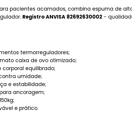
para pacientes acamados, combina espuma de alt
gulador.
Registro ANVISA 82692630002
- qualidad
mentos termorreguladores;
mato caixa de ovo otimizado;
 corporal equilibrado;
contra umidade;
a e estabilidade;
 para ancoragem;
150kg;
vável e prático.