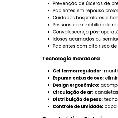
Prevenção de úlceras de pr
Pacientes em repouso prol
Cuidados hospitalares e ho
Pessoas com mobilidade re
Convalescença pós-operató
Idosos acamados ou semi
Pacientes com alto risco de
Tecnologia Inovadora
Gel termorregulador:
manté
Espuma caixa de ovo:
elimi
Design ergonômico:
acompan
Circulação de ar:
canaletas
Distribuição de peso:
tecnol
Controle de umidade:
capa 