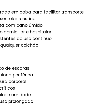
ado em caixa para facilitar transporte
enrolar e esticar
za com pano úmido
o domiciliar e hospitalar
istentes ao uso contínuo
qualquer colchão
sco de escaras
ínea periférica
ura corporal
críticos
alor e umidade
ouso prolongado