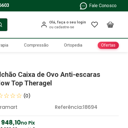
6603
Fale Conosco
Ofertas
rapia
Compressão
Ortopedia
lchão Caixa de Ovo Anti-escaras
llow Top Theragel
☆
☆
☆
☆
(
0
)
ramart
Referência
:
18694
948
,
10
no Pix