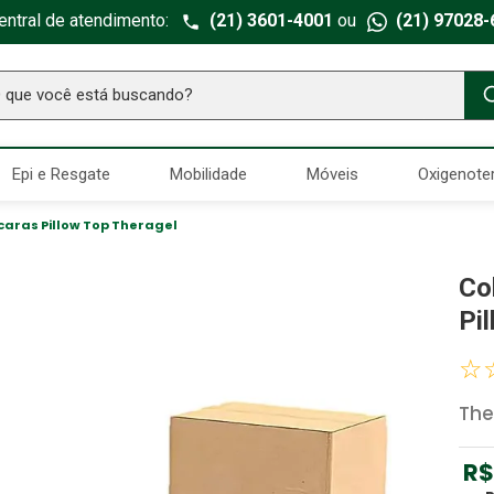
entral de atendimento:
(21) 3601-4001
ou
(21) 97028-
ue você está buscando?
TERMOS MAIS BUSCADOS
Epi e Resgate
Mobilidade
Móveis
Oxigenote
Seringa Insulina
1
º
Fralda Geriatrica
2
º
caras Pillow Top Theragel
Luva Latex
3
º
Co
Estetoscopio Littmann
4
º
Pi
Littmann
5
º
☆
Absorvente Geriatrico
6
º
The
Gaze Esteril
7
º
Aparelho Pressão
8
º
R$
Cadeira Banho
9
º