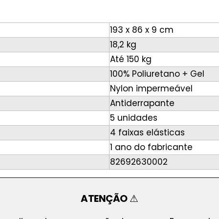
193 x 86 x 9 cm
18,2 kg
Até 150 kg
100% Poliuretano + Gel
Nylon impermeável
Antiderrapante
5 unidades
4 faixas elásticas
1 ano do fabricante
82692630002
ATENÇÃO
⚠