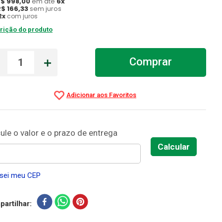
R$
998
,
00
em até
6
x
R$
166
,
33
sem juros
2
x
com juros
rição do produto
－
＋
Comprar
sei meu CEP
artilhar