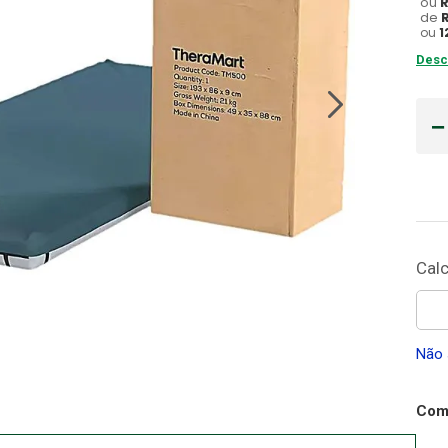
ou
de
Gaze
ou
1
10
º
Desc
Não 
Comp