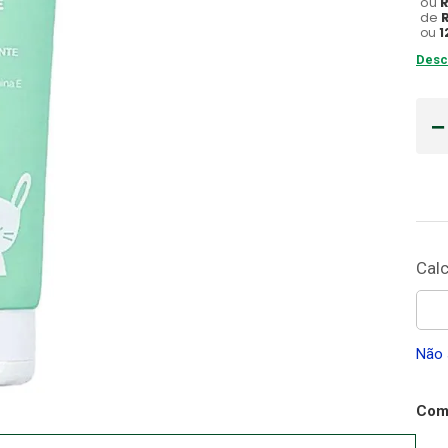
ou
de
Gaze
ou
1
10
º
Desc
Não 
Comp