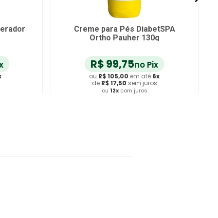
nerador
Creme para Pés DiabetSPA
Ortho Pauher 130g
R$
99
,
75
x
no Pix
x
ou
R$
105
,
00
em até
6
x
de
R$
17
,
50
sem juros
ou
12
x
com juros
ho
Adicionar ao Carrinho