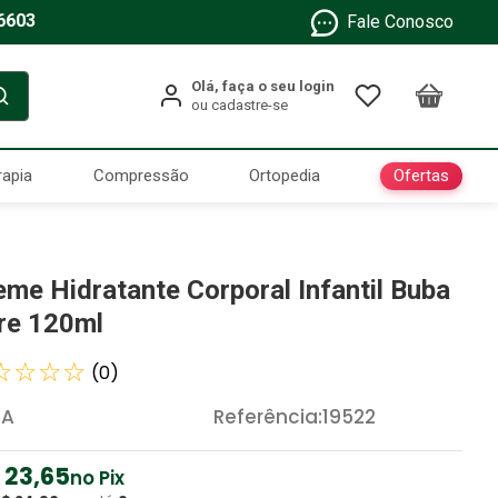
6603
Fale Conosco
Ofertas
rapia
Compressão
Ortopedia
eme Hidratante Corporal Infantil Buba
re 120ml
☆
☆
☆
☆
(
0
)
BA
Referência
:
19522
23
,
65
no Pix