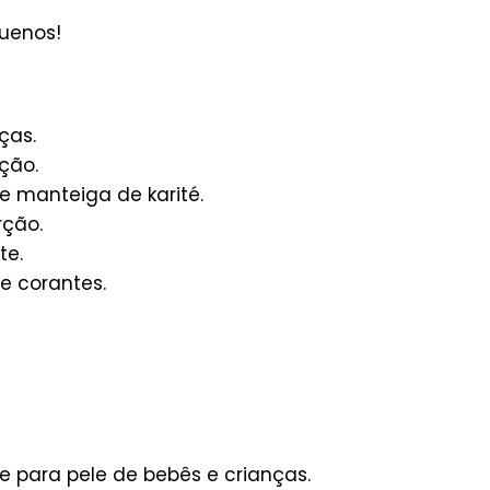
uenos!
ças.
ção.
e manteiga de karité.
rção.
te.
 e corantes.
 para pele de bebês e crianças.