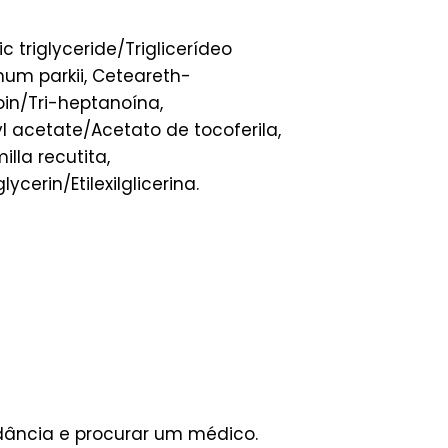
 triglyceride/Triglicerídeo
mum parkii, Ceteareth-
oin/Tri-heptanoína,
l acetate/Acetato de tocoferila,
lla recutita,
erin/Etilexilglicerina.
dância e procurar um médico.