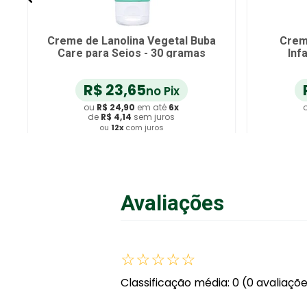
Creme de Lanolina Vegetal Buba
Crem
Care para Seios - 30 gramas
Inf
R$
23
,
65
no Pix
ou
R$
24
,
90
em até
6
x
de
R$
4
,
14
sem juros
ou
12
x
com juros
Adicionar ao Carrinho
A
Avaliações
☆
☆
☆
☆
☆
Classificação média: 0
(0 avaliaçõ