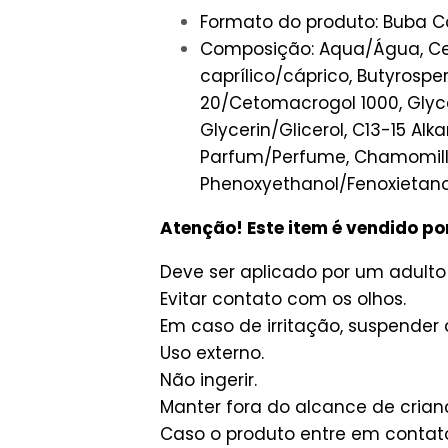
Formato do produto: Buba Ca
Composição: ‎Aqua/Água, Cete
caprílico/cáprico, Butyrosp
20/Cetomacrogol 1000, Glyce
Glycerin/Glicerol, C13-15 Al
Parfum/Perfume, Chamomilla 
Phenoxyethanol/Fenoxietanol,
Atenção! Este item é vendido po
Deve ser aplicado por um adulto
Evitar contato com os olhos.
Em caso de irritação, suspender
Uso externo.
Não ingerir.
Manter fora do alcance de crian
Caso o produto entre em contat