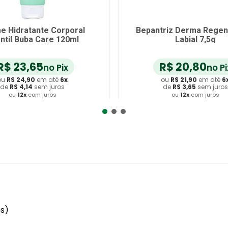
e Hidratante Corporal
Bepantriz Derma Rege
antil Buba Care 120ml
Labial 7,5g
R$
23
,
65
R$
20
,
80
no Pix
no Pi
ou
R$
24
,
90
em até
6
x
ou
R$
21
,
90
em até
6
de
R$
4
,
14
sem juros
de
R$
3
,
65
sem juros
ou
12
x
com juros
ou
12
x
com juros
dicionar ao Carrinho
Adicionar ao Carrin
es)