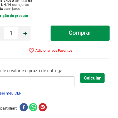
R$
24
,
90
em até
6
x
R$
4
,
14
sem juros
2
x
com juros
rição do produto
－
＋
Comprar
sei meu CEP
artilhar