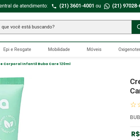
entral de atendimento:
(21) 3601-4001
ou
(21) 97028-
ue você está buscando?
TERMOS MAIS BUSCADOS
Epi e Resgate
Mobilidade
Móveis
Oxigenote
Seringa Insulina
1
º
Fralda Geriatrica
2
º
 Corporal Infantil Buba Care 120ml
Luva Latex
3
º
Cr
Estetoscopio Littmann
4
º
Ca
Aparelho Pressão
5
º
☆
Littmann
6
º
BU
Absorvente Geriatrico
7
º
Gaze Esteril
8
º
R$
Cadeira Banho
9
º