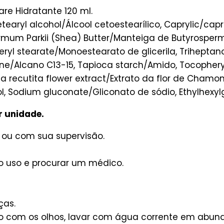
re Hidratante 120 ml.
aryl alcohol/Álcool cetoestearílico, Caprylic/capric
ermum Parkii (Shea) Butter/Manteiga de Butyrosper
ryl stearate/Monoestearato de glicerila, Triheptan
kane/Alcano C13-15, Tapioca starch/Amido, Tocophery
recutita flower extract/Extrato da flor de Chamomi
 Sodium gluconate/Gliconato de sódio, Ethylhexylglyc
r unidade.
 ou com sua supervisão.
 o uso e procurar um médico.
ças.
o com os olhos, lavar com água corrente em abun