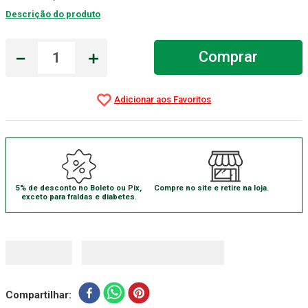
Descrição do produto
Absorvente Geriatrico
7
º
Gaze Esteril
8
º
－
＋
Comprar
Cadeira Banho
9
º
Gaze
10
º
5% de desconto no Boleto ou Pix,
Compre no site e retire na loja.
exceto para fraldas e diabetes.
Compartilhar