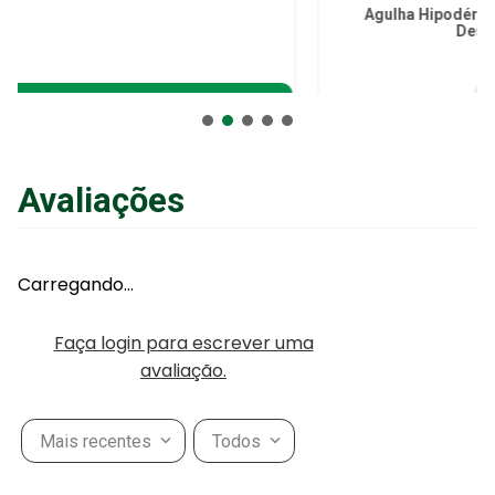
Agulha Hipodérmica Medix 13x0,30mm 30G 1/2
Descartável - unidade
R$
0
,
19
no Pix
ou
R$
0
,
20
em até
6
x
de
R$
0
,
03
sem juros
ou
12
x
com juros
Avaliações
Adicionar ao Carrinho
Carregando…
Faça login para escrever uma
avaliação.
Mais recentes
Todos