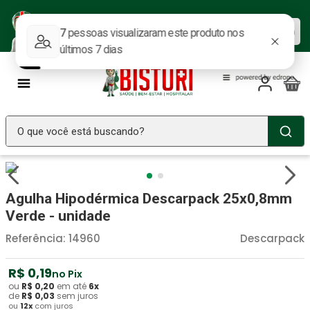
Baixe nosso APP e aproveite as
Baixar agora
ofertas.
O que você está buscando?
TERMOS MAIS BUSCADOS
Seringa Insulina
1
º
Agulha Hipodérmica Descarpack 25x0,8mm
Fralda Geriatrica
2
º
Verde - unidade
Luva Latex
3
º
Referência
:
14960
Descarpack
Estetoscopio Littmann
4
º
R$
0
,
19
no Pix
Aparelho Pressão
5
º
ou
R$
0
,
20
em até
6
x
de
R$
0
,
03
sem juros
ou
12
x
com juros
Littmann
6
º