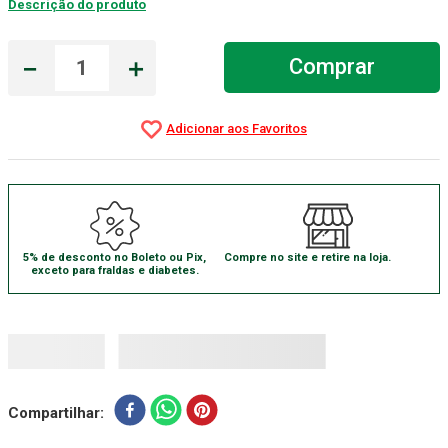
Descrição do produto
Gaze Esteril
7
º
－
＋
Comprar
Aparelho Pressão
8
º
Cadeira Banho
9
º
Gaze
10
º
5% de desconto no Boleto ou Pix,
Compre no site e retire na loja.
exceto para fraldas e diabetes.
Compartilhar