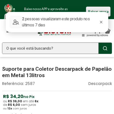
Baixe nosso APP e aproveite as
Baixar agora
ofertas.
O que você está buscando?
TERMOS MAIS BUSCADOS
Suporte para Coletor Descarpack de Papelão
Seringa Insulina
1
º
em Metal 13litros
Fralda Geriatrica
2
º
Referência
:
2587
Descarpack
Luva Latex
3
º
Estetoscopio Littmann
R$
34
4
º
,
20
no Pix
ou
R$
36
,
00
em até
6
x
Littmann
5
º
de
R$
6
,
00
sem juros
ou
12
x
com juros
Absorvente Geriatrico
6
º