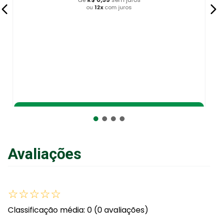
ou
12
x
com juros
Adicionar ao Carrinho
Avaliações
☆
☆
☆
☆
☆
Classificação média: 0
(0 avaliações)