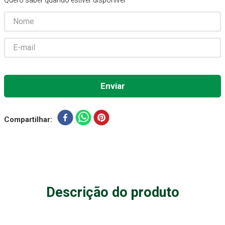
Quero saber quando estiver disponível
Aparelho Pressão
7
º
Gaze Esteril
8
º
Curativo
9
º
Gaze
10
º
Compartilhar
Descrição do produto