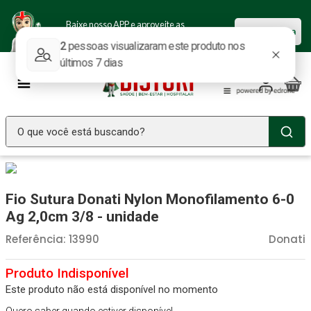
Baixe nosso APP e aproveite as
Baixar agora
ofertas.
O que você está buscando?
TERMOS MAIS BUSCADOS
Seringa Insulina
1
º
Fio Sutura Donati Nylon Monofilamento 6-0
Fralda Geriatrica
2
º
Ag 2,0cm 3/8 - unidade
Luva Latex
3
º
Referência
:
13990
Donati
Littmann
4
º
Absorvente Geriatrico
5
º
Este produto não está disponível no momento
Estetoscopio Littmann
6
º