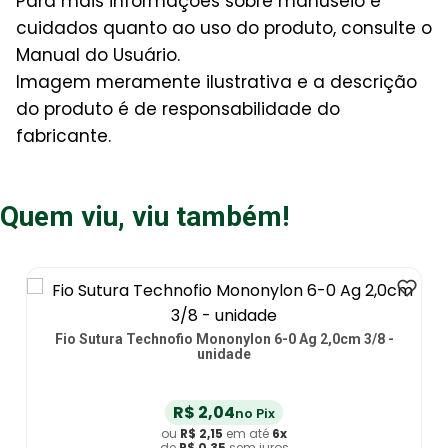
Para mais informações sobre manuseio e
cuidados quanto ao uso do produto, consulte o
Manual do Usuário.
Imagem meramente ilustrativa e a descrição
do produto é de responsabilidade do
fabricante.
Quem viu, viu também!
Fio Sutura Technofio Mononylon 6-0 Ag 2,0cm 3/8 -
unidade
R$
2
,
04
no Pix
ou
R$
2
,
15
em até
6
x
de
R$
0
,
35
sem juros