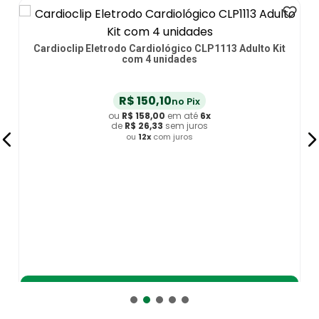
Cardioclip Eletrodo Cardiológico CLP1113 Adulto Kit
com 4 unidades
R$
150
,
10
no Pix
ou
R$
158
,
00
em até
6
x
de
R$
26
,
33
sem juros
ou
12
x
com juros
Adicionar ao Carrinho