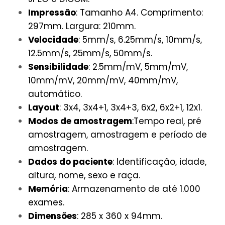
Impressão
: Tamanho A4. Comprimento:
297mm. Largura: 210mm.
Velocidade
: 5mm/s, 6.25mm/s, 10mm/s,
12.5mm/s, 25mm/s, 50mm/s.
Sensibilidade
: 2.5mm/mV, 5mm/mV,
10mm/mV, 20mm/mV, 40mm/mV,
automático.
Layout
: 3x4, 3x4+1, 3x4+3, 6x2, 6x2+1, 12x1.
Modos de amostragem
:Tempo real, pré
amostragem, amostragem e período de
amostragem.
Dados do paciente
: Identificação, idade,
altura, nome, sexo e raça.
Memória
: Armazenamento de até 1.000
exames.
Dimensões
: 285 x 360 x 94mm.