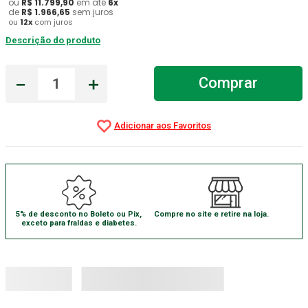
ou
R$
11
.
799
,
90
em até
6
x
de
R$
1
.
966
,
65
sem juros
Aparelho Pressão
7
º
ou
12
x
com juros
Descrição do produto
Gaze Esteril
8
º
Curativo
9
º
－
＋
Comprar
Gaze
10
º
5% de desconto no Boleto ou Pix,
Compre no site e retire na loja.
exceto para fraldas e diabetes.