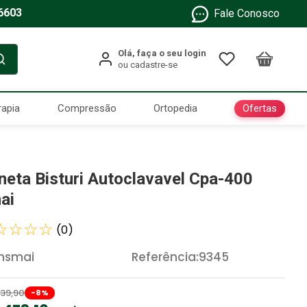
6603
Fale Conosco
Ofertas
rapia
Compressão
Ortopedia
neta Bisturi Autoclavavel Cpa-400
ai
☆
☆
☆
☆
(
0
)
nsmai
Referência
:
9345
39
,
90
-
8
%