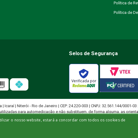
Política de R
Política de 
Selos de Segurança
Verificada por
ja | Icaraí | Niterói - Rio de Janeiro | CEP: 24.220-003 | CNPJ: 32.561.144/0001-03
utilizadas para automedicação e não substituem, de forma alguma, as orient
ficado para diagnosticar problemas de saúde e prescrever tratamentos adeq
tilizar o nosso website, estará a concordar com todos os cookies de