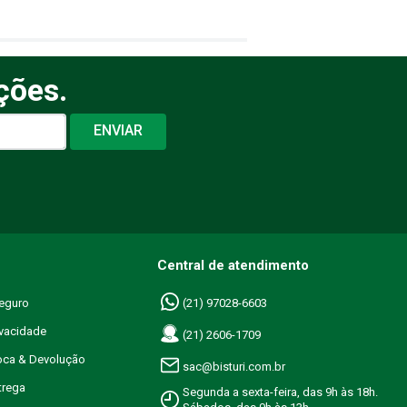
ções.
ENVIAR
Central de atendimento
eguro
(21) 97028-6603
ivacidade
(21) 2606-1709
roca & Devolução
sac@bisturi.com.br
trega
Segunda a sexta-feira, das 9h às 18h.