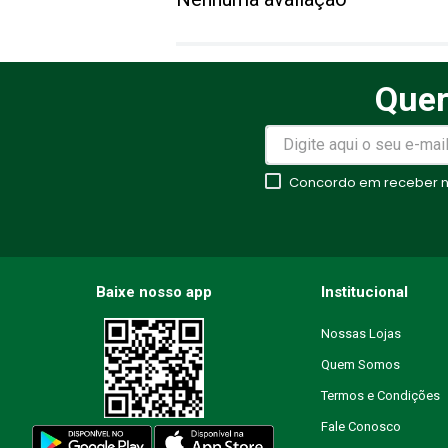
Título
Quer
Avalie o produto de 1 a 5 estr
★
★
★
★
★
Concordo em receber no
Seu nome
Endereço de email
Baixe nosso app
Institucional
Nossas Lojas
Quem Somos
Escreva uma avaliação
Termos e Condições
Fale Conosco