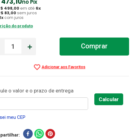
473
,
10
no Pix
R$
498
,
00
em até
6
x
R$
83
,
00
sem juros
2
x
com juros
rição do produto
－
＋
Comprar
sei meu CEP
artilhar