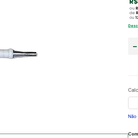
R$
ou
Gaze
10
º
de
ou
1
Desc
Não 
Comp