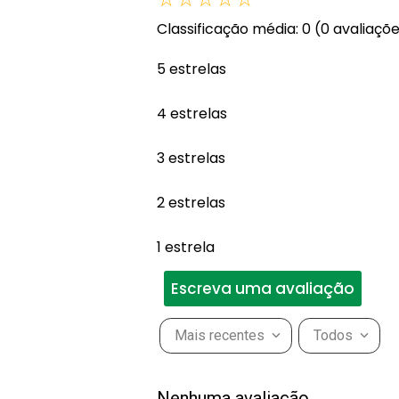
Classificação média: 0
(0 avaliaçõ
5 estrelas
4 estrelas
3 estrelas
2 estrelas
1 estrela
Escreva uma avaliação
Mais recentes
Todos
Adicionar avaliação
Nenhuma avaliação