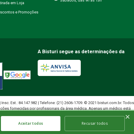
Sábados, das 9h às 13h
etirada em Loja
Descontos e Promoções
A Bisturi segue as determinações da
 | Insc. Est.: 84.147.982 | Telefone: (21) 2606-1709. © 2021 bisturi.com.br. Todos
ações fornecidas por profissionais da área médica. Apenas um médico está
×
uados.
Aceitar todos
Recusar todos