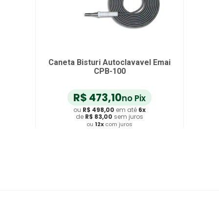
Caneta Bisturi Autoclavavel Emai
CPB-100
R$
473
,
10
no Pix
ou
R$
498
,
00
em até
6
x
de
R$
83
,
00
sem juros
ou
12
x
com juros
Adicionar ao Carrinho