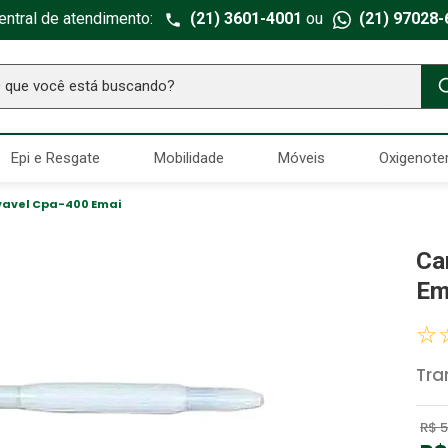
entral de atendimento:
(21) 3601-4001
ou
(21) 97028-
ue você está buscando?
TERMOS MAIS BUSCADOS
Epi e Resgate
Mobilidade
Móveis
Oxigenote
Seringa Insulina
1
º
Fralda Geriatrica
2
º
vavel Cpa-400 Emai
Luva Latex
3
º
Ca
Estetoscopio Littmann
4
º
Em
Aparelho Pressão
5
º
☆
Littmann
6
º
Tra
Absorvente Geriatrico
7
º
Gaze Esteril
8
º
R$
5
Cadeira Banho
9
º