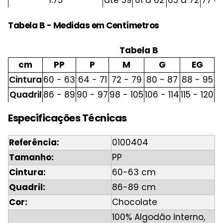
1.75
até 59
61 a 62
65 a 72
77 a
Tabela B - Medidas em Centímetros
Tabela B
cm
PP
P
M
G
EG
2
Cintura
60 - 63
64 - 71
72 - 79
80 - 87
88 - 95
1
Quadril
86 - 89
90 - 97
98 - 105
106 - 114
115 - 120
1
Especificações Técnicas
Referência:
0100404
Tamanho:
PP
Cintura:
60-63 cm
Quadril:
86-89 cm
Cor:
Chocolate
100% Algodão interno,