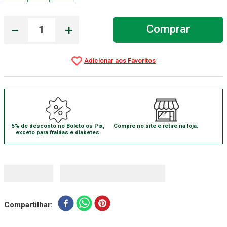
Aparelho Pressão
7
º
－
＋
Comprar
Gaze Esteril
8
º
Curativo
9
º
Gaze
10
º
5% de desconto no Boleto ou Pix,
Compre no site e retire na loja.
exceto para fraldas e diabetes.
Compartilhar