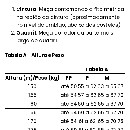
Cintura:
Meça contornando a fita métrica
na região da cintura (aproximadamente
no nível do umbigo, abaixo das costelas).
Quadril:
Meça ao redor da parte mais
larga do quadril.
Tabela A - Altura e Peso
Tabela A
Altura (m)/Peso (kg)
PP
P
M
G
1.50
até 50
55 a 62
63 a 65
67 a
1.55
até 54
57 a 62
65 a 67
70 a
1.60
até 54
60 a 62
65 a 67
70 a
1.65
até 54
60 a 62
65 a 67
70 a
1.70
até 54
61 a 62
65 a 70
75 a