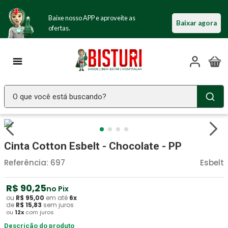
Baixe nosso APP e aproveite as
Baixar agora
ofertas.
O que você está buscando?
TERMOS MAIS BUSCADOS
Seringa Insulina
1
º
Cinta Cotton Esbelt - Chocolate - PP
Fralda Geriatrica
2
º
Referência
:
697
Esbelt
Luva Latex
3
º
R$
90
,
25
no Pix
Littmann
4
º
ou
R$
95
,
00
em até
6
x
de
R$
15
,
83
sem juros
Absorvente Geriatrico
5
º
ou
12
x
com juros
Estetoscopio Littmann
Descrição do produto
6
º