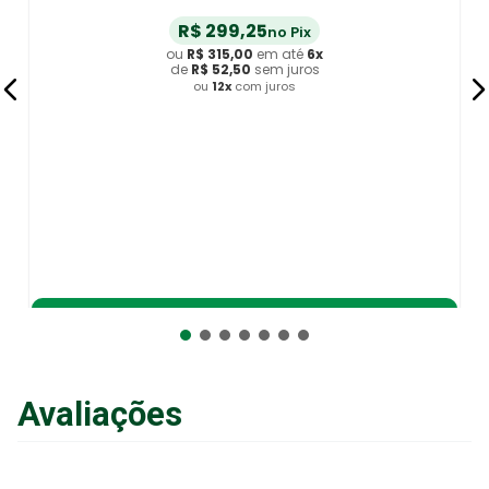
R$
53
,
11
no Pix
ou
R$
55
,
90
em até
6
x
de
R$
9
,
31
sem juros
ou
12
x
com juros
Adicionar ao Carrinho
Avaliações