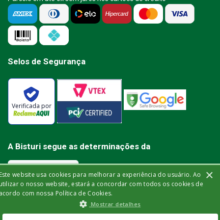
Selos de Segurança
Verificada por
A Bisturi segue as determinações da
×
Este website usa cookies para melhorar a experiência do usuário. Ao
utilizar o nosso website, estará a concordar com todos os cookies de
acordo com nossa Política de Cookies.
Bisturi Distribuidora de Material Hospitalar Ltda | Rua Miguel de Frias, 150 -
Mostrar detalhes
loja | Icaraí | Niterói - Rio de Janeiro | CEP: 24.220-003 | CNPJ: 32.561.144/0001-
03 | Insc. Est.: 84.147.982 | Telefone: (21) 2606-1709. © 2021 bisturi.com.br.
Todos os Direitos Reservados. As informações aqui apresentadas não