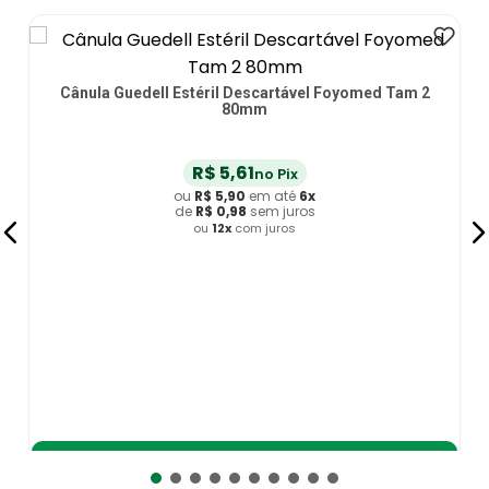
Cânula Guedell Estéril Descartável Foyomed Tam 2
80mm
R$
5
,
61
no Pix
ou
R$
5
,
90
em até
6
x
de
R$
0
,
98
sem juros
ou
12
x
com juros
Adicionar ao Carrinho