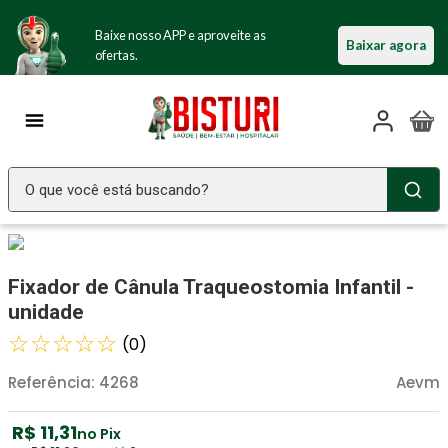
Baixe nosso APP e aproveite as
Baixar agora
ofertas.
O que você está buscando?
TERMOS MAIS BUSCADOS
Seringa Insulina
1
º
Fixador de Cânula Traqueostomia Infantil -
Fralda Geriatrica
2
º
unidade
Luva Latex
☆
☆
☆
☆
☆
3
º
(
0
)
Estetoscopio Littmann
4
º
Referência
:
4268
Aevm
Aparelho Pressão
5
º
R$
11
,
31
no Pix
Littmann
6
º