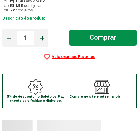
ou
R$
11
,
90
em até
6
x
de
R$
1
,
98
sem juros
Absorvente Geriatrico
7
º
ou
12
x
com juros
Descrição do produto
Gaze Esteril
8
º
Cadeira Banho
9
º
－
＋
Comprar
Gaze
10
º
5% de desconto no Boleto ou Pix,
Compre no site e retire na loja.
exceto para fraldas e diabetes.