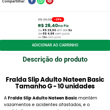
Compartilhar
R$
39
,
90
-
25
%
R$
28
,
40
no Pix
ou
R$
29
,
90
em até
6
x
de
R$
4
,
98
sem juros
ou
12
x
com juros
ADICIONAR AO CARRINHO
Descrição do produto
Fralda Slip Adulto Nateen Basic
Tamanho G - 10 unidades
A
Fralda Slip Adulto Nateen Basic
mantém
vazamentos e acidentes afastados, e o