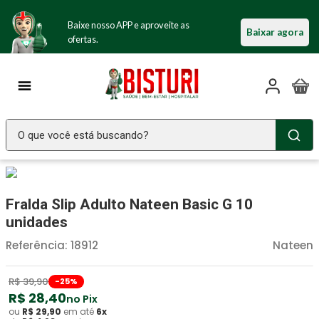
Baixe nosso APP e aproveite as
Baixar agora
ofertas.
O que você está buscando?
TERMOS MAIS BUSCADOS
Seringa Insulina
1
º
Fralda Slip Adulto Nateen Basic G 10
Fralda Geriatrica
2
º
unidades
Luva Latex
3
º
Referência
:
18912
Nateen
Littmann
4
º
R$
39
,
90
-
25
%
Absorvente Geriatrico
5
º
R$
28
,
40
no Pix
ou
R$
29
,
90
em até
6
x
Estetoscopio Littmann
6
º