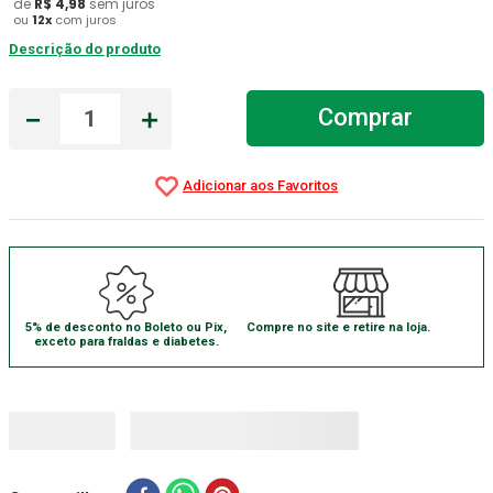
de
R$
4
,
98
sem juros
ou
12
x
com juros
Aparelho Pressão
7
º
Descrição do produto
Gaze Esteril
8
º
Curativo
－
＋
9
º
Comprar
Gaze
10
º
5% de desconto no Boleto ou Pix,
Compre no site e retire na loja.
exceto para fraldas e diabetes.