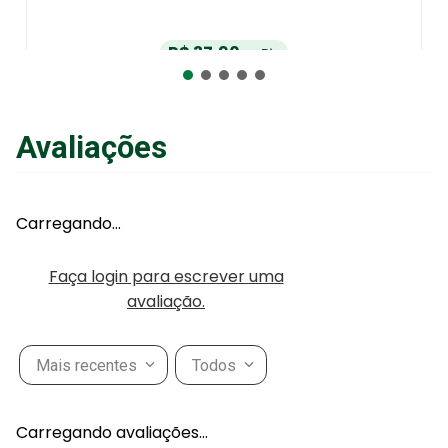
R$
37
,
90
no Pix
ou
R$
39
,
90
em até
6
x
de
R$
6
,
65
sem juros
ou
12
x
com juros
Avaliações
Adicionar ao Carrinho
Carregando…
Faça login para escrever uma
avaliação.
Mais recentes
Todos
Carregando avaliações…