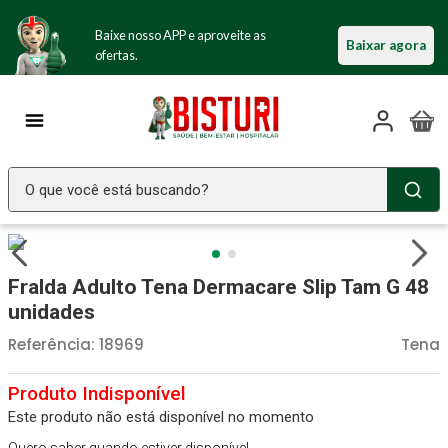
Baixe nosso APP e aproveite as
Baixar agora
ofertas.
O que você está buscando?
TERMOS MAIS BUSCADOS
Seringa Insulina
1
º
Fralda Adulto Tena Dermacare Slip Tam G 48
Fralda Geriatrica
2
º
unidades
Luva Latex
3
º
Referência
:
18969
Tena
Littmann
4
º
Absorvente Geriatrico
5
º
Este produto não está disponível no momento
Estetoscopio Littmann
6
º