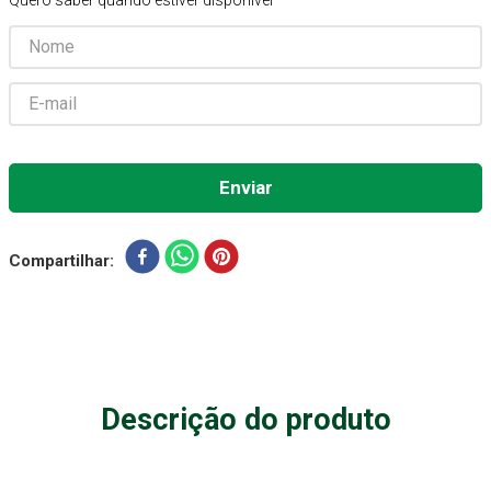
Quero saber quando estiver disponível
Aparelho Pressão
7
º
Gaze Esteril
8
º
Curativo
9
º
Gaze
10
º
Compartilhar
Descrição do produto