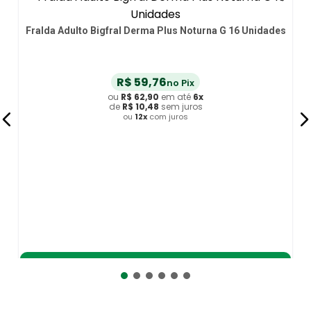
Fralda Adulto Bigfral Derma Plus Noturna G 16 Unidades
R$
59
,
76
no Pix
ou
R$
62
,
90
em até
6
x
de
R$
10
,
48
sem juros
ou
12
x
com juros
Adicionar ao Carrinho