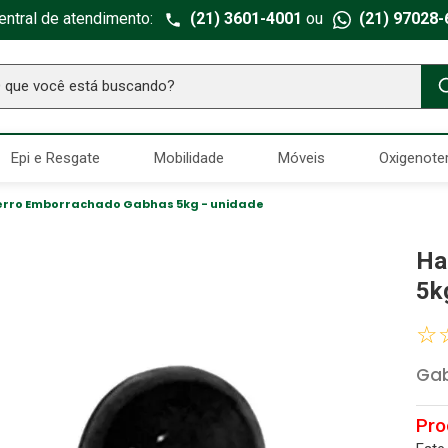
entral de atendimento:
(21) 3601-4001
ou
(21) 97028-
ue você está buscando?
TERMOS MAIS BUSCADOS
Epi e Resgate
Mobilidade
Móveis
Oxigenote
Seringa Insulina
1
º
Fralda Geriatrica
2
º
Ferro Emborrachado Gabhas 5kg - unidade
Luva Latex
3
º
Ha
Estetoscopio Littmann
4
º
5k
Aparelho Pressão
5
º
☆
Littmann
6
º
Ga
Absorvente Geriatrico
7
º
Gaze Esteril
8
º
Cadeira Banho
9
º