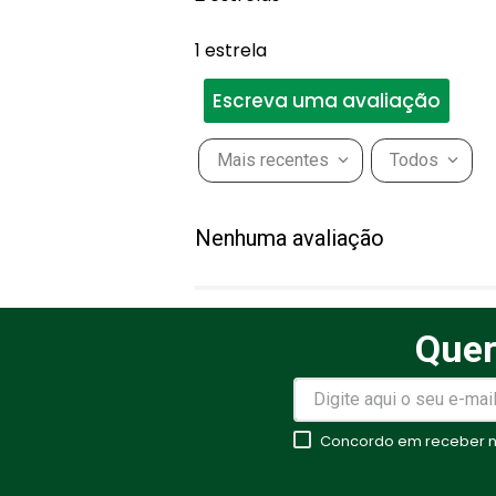
1 estrela
Escreva uma avaliação
Mais recentes
Todos
Adicionar avaliação
Nenhuma avaliação
Título
Quer
Avalie o produto de 1 a 5 estr
★
★
★
★
★
Concordo em receber no
Seu nome