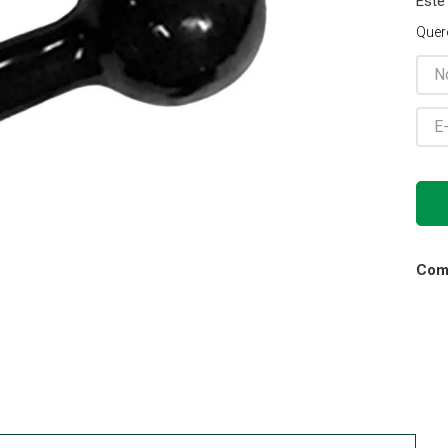
Este
Gaze
Quer
10
º
Comp