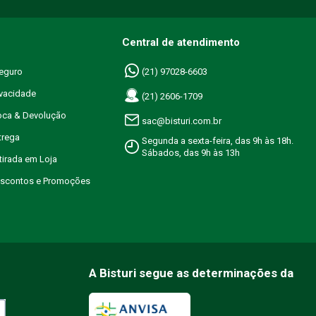
Central de atendimento
eguro
(21) 97028-6603
ivacidade
(21) 2606-1709
roca & Devolução
sac@bisturi.com.br
trega
Segunda a sexta-feira, das 9h às 18h.
Sábados, das 9h às 13h
etirada em Loja
Descontos e Promoções
A Bisturi segue as determinações da