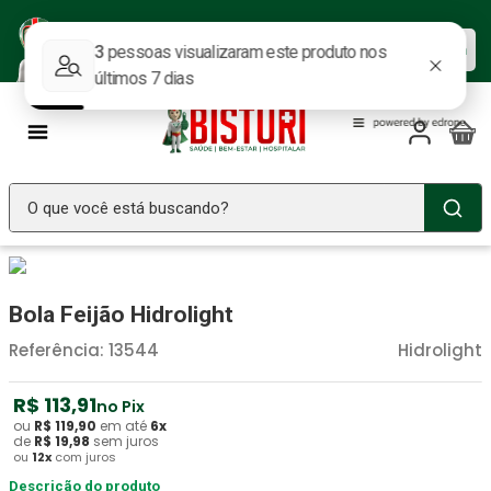
Baixe nosso APP e aproveite as
Baixar agora
ofertas.
O que você está buscando?
TERMOS MAIS BUSCADOS
Seringa Insulina
1
º
Bola Feijão Hidrolight
Fralda Geriatrica
2
º
Referência
:
13544
Hidrolight
Luva Latex
3
º
R$
113
,
91
no Pix
Littmann
4
º
ou
R$
119
,
90
em até
6
x
de
R$
19
,
98
sem juros
Estetoscopio Littmann
5
º
ou
12
x
com juros
Aparelho Pressão
Descrição do produto
6
º