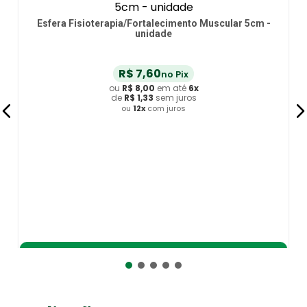
Esfera Fisioterapia/Fortalecimento Muscular 5cm -
unidade
R$
7
,
60
no Pix
ou
R$
8
,
00
em até
6
x
de
R$
1
,
33
sem juros
ou
12
x
com juros
Adicionar ao Carrinho