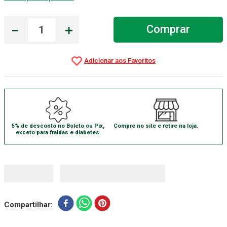
Absorvente Geriatrico
7
º
－
＋
Comprar
Gaze Esteril
8
º
Gaze
9
º
Cadeira Banho
10
º
5% de desconto no Boleto ou Pix,
Compre no site e retire na loja.
exceto para fraldas e diabetes.
Compartilhar