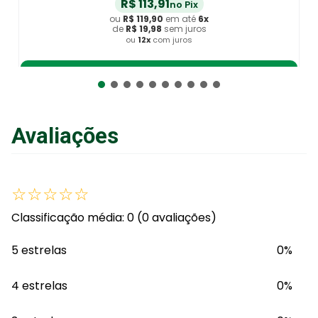
R$
113
,
91
no Pix
ou
R$
119
,
90
em até
6
x
de
R$
19
,
98
sem juros
ou
12
x
com juros
Adicionar ao Carrinho
Avaliações
☆
☆
☆
☆
☆
Classificação média: 0
(0 avaliações)
5 estrelas
0%
4 estrelas
0%