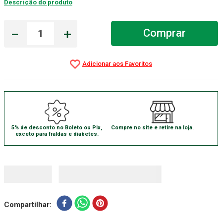
Descrição do produto
Absorvente Geriatrico
7
º
－
＋
Comprar
Gaze Esteril
8
º
Gaze
9
º
Cadeira Banho
10
º
5% de desconto no Boleto ou Pix,
Compre no site e retire na loja.
exceto para fraldas e diabetes.
Compartilhar