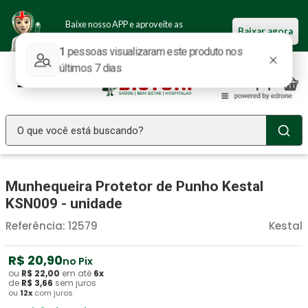
Baixe nosso APP e aproveite as
Baixar agora
ofertas.
O que você está buscando?
TERMOS MAIS BUSCADOS
Munhequeira Protetor de Punho Kestal
Seringa Insulina
1
º
KSN009 - unidade
Fralda Geriatrica
2
º
Referência
:
12579
Kestal
Luva Latex
3
º
Littmann
R$
20
4
º
,
90
no Pix
ou
R$
22
,
00
em até
6
x
Estetoscopio Littmann
5
º
de
R$
3
,
66
sem juros
ou
12
x
com juros
Aparelho Pressão
6
º