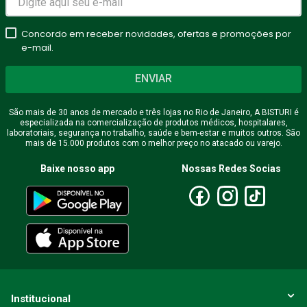
★
★
★
★
★
Seu nome
Concordo em receber novidades, ofertas e promoções por
e-mail.
ENVIAR
Endereço de email
São mais de 30 anos de mercado e três lojas no Rio de Janeiro, A BISTURI é
especializada na comercialização de produtos médicos, hospitalares,
laboratoriais, segurança no trabalho, saúde e bem-estar e muitos outros. São
mais de 15.000 produtos com o melhor preço no atacado ou varejo.
Escreva uma avaliação
Baixe nosso app
Nossas Redes Socias
ENVIAR AVALIAÇÃO
Institucional