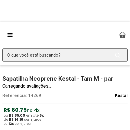
Sapatilha Neoprene Kestal - Tam M - par
Carregando avaliações...
Referência
:
14269
Kestal
R$
80
,
75
no Pix
ou
R$
85
,
00
em até
6
x
de
R$
14
,
16
sem juros
ou
12
x
com juros