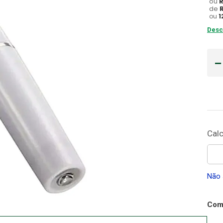
ou
de
Cadeira Banho
ou
1
10
º
Desc
Não 
Comp