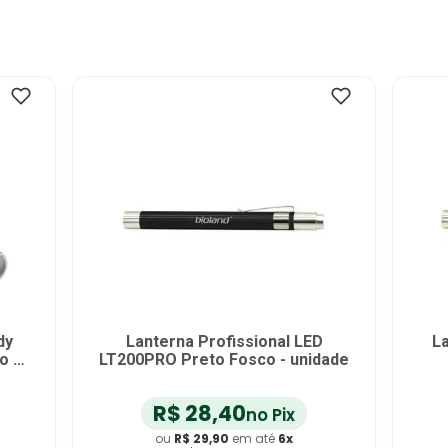
dy
Lanterna Profissional LED
La
 -
LT200PRO Preto Fosco - unidade
R$
28
,
40
no Pix
ou
R$
29
,
90
em até
6
x