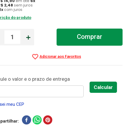
R$
14
,
90
em até
6
x
R$
2
,
48
sem juros
2
x
com juros
rição do produto
－
＋
Comprar
sei meu CEP
artilhar