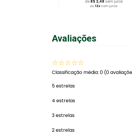
de
R$
2
,
48
sem juros
ou
12
x
com juros
Adicionar ao Carrinho
Avaliações
☆
☆
☆
☆
☆
Classificação média: 0
(0 avaliaçõ
5 estrelas
4 estrelas
3 estrelas
2 estrelas