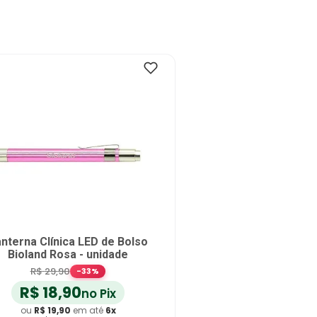
nterna Clínica LED de Bolso
Bioland Rosa - unidade
R$
29
,
90
-
33
%
R$
18
,
90
no Pix
ou
R$
19
,
90
em até
6
x