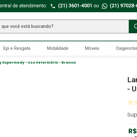
entral de atendimento:
(21) 3601-4001
ou
(21) 97028-
ue você está buscando?
TERMOS MAIS BUSCADOS
Epi e Resgate
Mobilidade
Móveis
Oxigenote
Seringa Insulina
1
º
Fralda Geriatrica
2
º
y Supermedy - Uso Veterinário - Branca
Luva Latex
3
º
La
Littmann
4
º
- 
Estetoscopio Littmann
5
º
☆
Aparelho Pressão
6
º
Su
Absorvente Geriatrico
7
º
Gaze Esteril
8
º
R$
Gaze
9
º