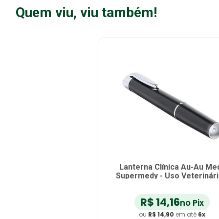
Quem viu, viu também!
Lanterna Clínica Au-Au Me
Supermedy - Uso Veterinário
Preta
R$
14
,
16
no Pix
ou
R$
14
,
90
em até
6
x