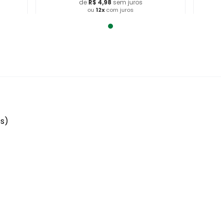
de
R$
4
,
98
sem juros
ou
12
x
com juros
Adicionar ao Carrinho
es)