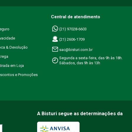
Central de atendimento
eguro
(21) 97028-6603
ivacidade
(21) 2606-1709
roca & Devolução
sac@bisturi.com.br
trega
Segunda a sexta-feira, das 9h às 18h.
Sábados, das 9h às 13h
etirada em Loja
Descontos e Promoções
A Bisturi segue as determinações da