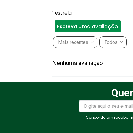
1 estrela
Escreva uma avaliação
Mais recentes
Todos
Adicionar avaliação
Nenhuma avaliação
Título
Quer
Avalie o produto de 1 a 5 estr
★
★
★
★
★
Concordo em receber no
Seu nome