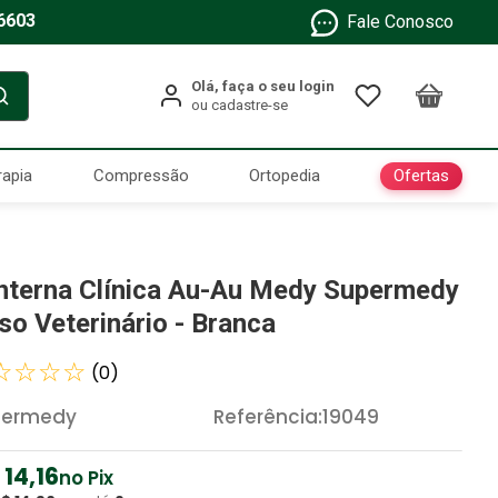
6603
Fale Conosco
Ofertas
rapia
Compressão
Ortopedia
nterna Clínica Au-Au Medy Supermedy
Uso Veterinário - Branca
☆
☆
☆
☆
(
0
)
permedy
Referência
:
19049
14
,
16
no Pix