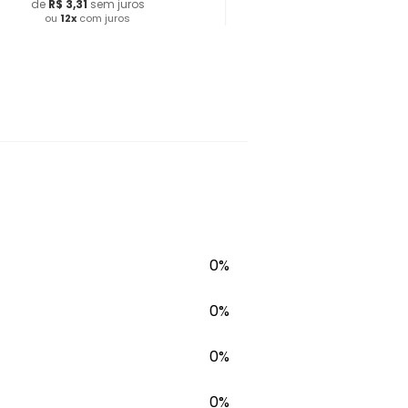
de
R$
3
,
31
sem juros
ou
12
x
com juros
Adicionar ao Carrinho
0%
0%
0%
0%