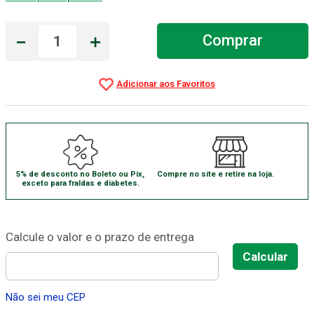
Absorvente Geriatrico
7
º
－
＋
Comprar
Gaze Esteril
8
º
Cadeira Banho
9
º
Gaze
10
º
5% de desconto no Boleto ou Pix,
Compre no site e retire na loja.
exceto para fraldas e diabetes.
Não sei meu CEP