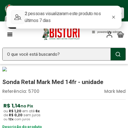
Baixe nosso APP e aproveite as
Baixar agora
ofertas.
O que você está buscando?
TERMOS MAIS BUSCADOS
Seringa Insulina
1
º
Sonda Retal Mark Med 14fr - unidade
Fralda Geriatrica
2
º
Referência
:
5700
Mark Med
Luva Latex
3
º
R$
1
,
14
no Pix
Estetoscopio Littmann
4
º
ou
R$
1
,
20
em até
6
x
de
R$
0
,
20
sem juros
Aparelho Pressão
5
º
ou
12
x
com juros
Littmann
Descrição do produto
6
º