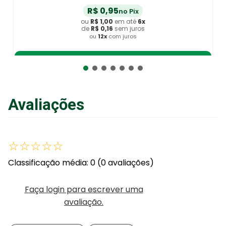
R$
0
,
95
no Pix
ou
R$
1
,
00
em até
6
x
de
R$
0
,
16
sem juros
ou
12
x
com juros
Adicionar ao Carrinho
Avaliações
☆
☆
☆
☆
☆
Classificação média: 0
(0 avaliações)
Faça login para escrever uma
avaliação.